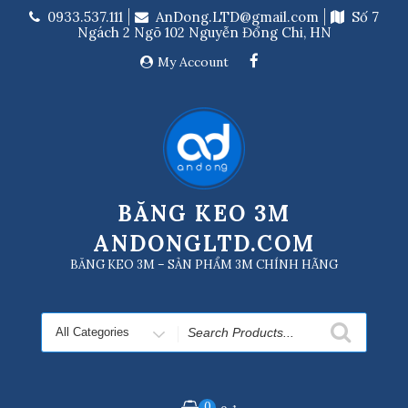
Skip
0933.537.111
AnDong.LTD@gmail.com
Số 7
to
Ngách 2 Ngõ 102 Nguyễn Đổng Chi, HN
content
My Account
BĂNG KEO 3M
ANDONGLTD.COM
BĂNG KEO 3M – SẢN PHẨM 3M CHÍNH HÃNG
Search
for
0