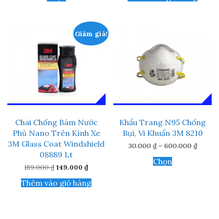
phẩm
75.000 ₫
này
đến
790.000 ₫
có
nhiều
Giảm giá!
biến
thể.
Các
tùy
chọn
có
thể
được
chọn
trên
Chai Chống Bám Nước
Khẩu Trang N95 Chống
trang
Phủ Nano Trên Kính Xe
Bụi, Vi Khuẩn 3M 8210
sản
phẩm
3M Glass Coat Windshield
Khoản
30.000
₫
–
600.000
₫
giá:
08889 Lt
Sản
từ
Chọn
phẩm
Giá
Giá
159.000
₫
149.000
₫
30.000
này
gốc
hiện
đến
là:
tại
600.00
Thêm vào giỏ hàng
có
159.000 ₫.
là:
nhiều
149.000 ₫.
biến
thể.
Các