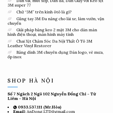
Dán vải, mút xốp, Dán da, Dán Giấy với Keo xịt
3M super 77
Chữ “3M” trên kính ôtô là gì?
Găng tay 3M Đa năng cho lái xe, làm vườn, vận
chuyển
Giải pháp băng keo 2 mặt 3M cho dán màn
hình điện thoại, màn hình máy tính
Chai Xịt Chăm Sóc Da Nội Thất Ô Tô 3M
Leather Vinyl Restorer
Băng dính 3M chuyên dụng Dán logo, vè mưa,
ốp inox
SHOP HÀ NỘI
Số 7 Ngách 2 Ngõ 102 Nguyễn Đổng Chi - Từ
Liêm – Hà Nội
0933.537.111 (Mr.Hòa)
Email:
AnDong.LTD@gmail.com