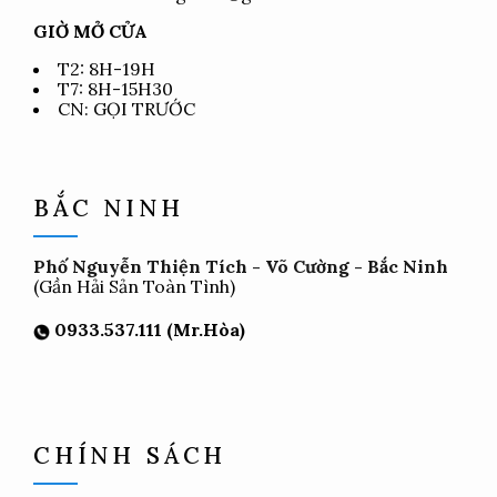
GIỜ MỞ CỬA
T2: 8H-19H
T7: 8H-15H30
CN: GỌI TRƯỚC
BẮC NINH
Phố Nguyễn Thiện Tích - Võ Cường - Bắc Ninh
(Gần Hải Sản Toàn Tình)
0933.537.111 (Mr.Hòa)
CHÍNH SÁCH