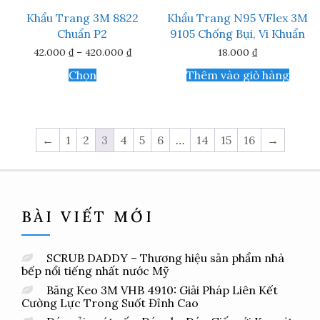
trên
Khẩu Trang 3M 8822
Khẩu Trang N95 VFlex 3M
trang
Chuẩn P2
9105 Chống Bụi, Vi Khuẩn
sản
phẩm
Khoảng
42.000
₫
–
420.000
₫
18.000
₫
giá:
Sản
từ
Chọn
Thêm vào giỏ hàng
phẩm
42.000 ₫
này
đến
420.000 ₫
có
nhiều
biến
←
1
2
3
4
5
6
…
14
15
16
→
thể.
Các
tùy
chọn
có
thể
BÀI VIẾT MỚI
được
chọn
trên
SCRUB DADDY – Thương hiệu sản phẩm nhà
trang
bếp nổi tiếng nhất nước Mỹ
sản
phẩm
Băng Keo 3M VHB 4910: Giải Pháp Liên Kết
Cường Lực Trong Suốt Đỉnh Cao