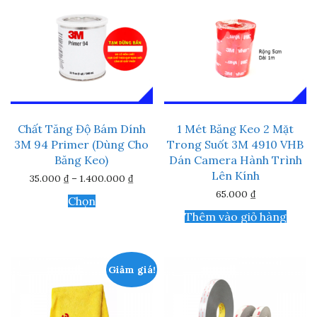
tùy
chọn
có
thể
được
chọn
trên
trang
sản
phẩm
Chất Tăng Độ Bám Dính
1 Mét Băng Keo 2 Mặt
3M 94 Primer (Dùng Cho
Trong Suốt 3M 4910 VHB
Băng Keo)
Dán Camera Hành Trình
Lên Kính
Khoảng
35.000
₫
–
1.400.000
₫
giá:
Sản
65.000
₫
từ
Chọn
phẩm
35.000 ₫
Thêm vào giỏ hàng
này
đến
1.400.000 ₫
có
nhiều
biến
Giảm giá!
thể.
Các
tùy
chọn