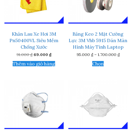
có
thể
được
chọn
trên
trang
Khăn Lau Xe Hơi 3M
Băng Keo 2 Mặt Cường
sản
phẩm
Pn50400VL Siêu Mềm
Lực 3M Vhb 5915 Dán Màn
Chống Xước
Hình Máy Tính Laptop
Giá
Giá
Khoản
91.000
₫
69.000
₫
95.000
₫
–
1.700.000
₫
gốc
hiện
giá:
Sản
là:
tại
từ
Thêm vào giỏ hàng
Chọn
phẩm
91.000 ₫.
là:
95.000
này
69.000 ₫.
đến
1.700.
có
nhiều
biến
thể.
Các
tùy
chọn
có
thể
được
chọn