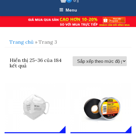
0
₫
Menu
Trang chủ
» Trang 3
Hiển thị 25–36 của 184
Đã
kết quả
sắp
xếp
theo
mức
độ
phổ
biến