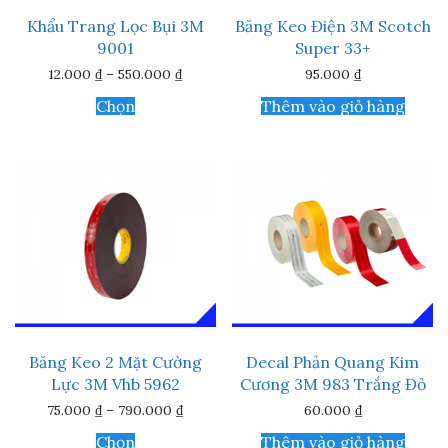
Khẩu Trang Lọc Bụi 3M
Băng Keo Điện 3M Scotch
9001
Super 33+
Khoảng
12.000
₫
–
550.000
₫
95.000
₫
giá:
Sản
từ
Chọn
Thêm vào giỏ hàng
phẩm
12.000 ₫
này
đến
550.000 ₫
có
nhiều
biến
thể.
Các
tùy
chọn
có
thể
được
chọn
trên
Băng Keo 2 Mặt Cường
Decal Phản Quang Kim
trang
Lực 3M Vhb 5962
Cương 3M 983 Trắng Đỏ
sản
phẩm
Khoảng
75.000
₫
–
790.000
₫
60.000
₫
giá:
Sản
từ
Chọn
Thêm vào giỏ hàng