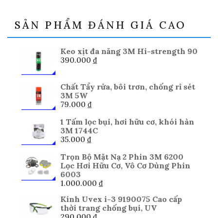
SẢN PHẨM ĐÁNH GIÁ CAO
Keo xịt đa năng 3M Hi-strength 90
390.000
₫
Chất Tẩy rửa, bôi trơn, chống rỉ sét
3M 5W
79.000
₫
1 Tấm lọc bụi, hơi hữu cơ, khói hàn
3M 1744C
35.000
₫
Trọn Bộ Mặt Nạ 2 Phin 3M 6200
Lọc Hơi Hữu Cơ, Vô Cơ Dùng Phin
6003
1.000.000
₫
Kính Uvex i-3 9190075 Cao cấp
thời trang chống bụi, UV
290.000
₫