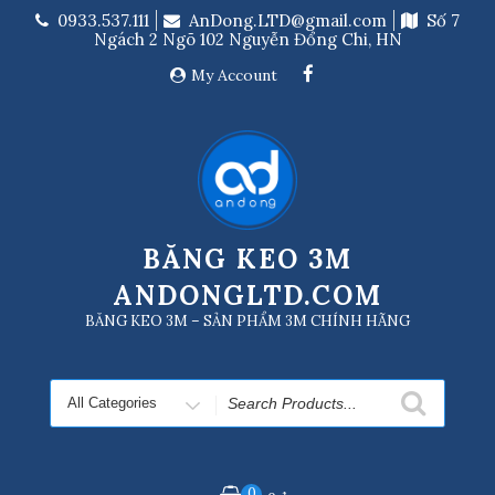
Skip
0933.537.111
AnDong.LTD@gmail.com
Số 7
to
Ngách 2 Ngõ 102 Nguyễn Đổng Chi, HN
content
My Account
BĂNG KEO 3M
ANDONGLTD.COM
BĂNG KEO 3M – SẢN PHẨM 3M CHÍNH HÃNG
Search
for
0