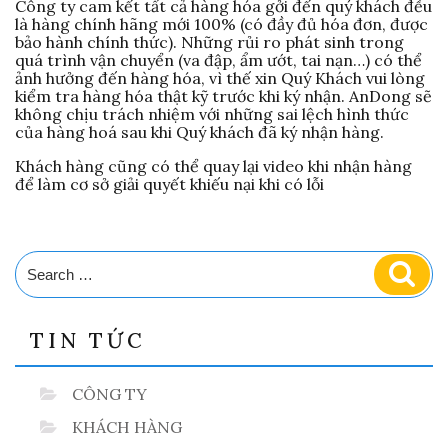
Công ty cam kết tất cả hàng hóa gởi đến quý khách đều
là hàng chính hãng mới 100% (có đầy đủ hóa đơn, được
bảo hành chính thức). Những rủi ro phát sinh trong
quá trình vận chuyển (va đập, ẩm ướt, tai nạn…) có thể
ảnh hưởng đến hàng hóa, vì thế xin Quý Khách vui lòng
kiểm tra hàng hóa thật kỹ trước khi ký nhận. AnDong sẽ
không chịu trách nhiệm với những sai lệch hình thức
của hàng hoá sau khi Quý khách đã ký nhận hàng.
Khách hàng cũng có thể quay lại video khi nhận hàng
để làm cơ sở giải quyết khiếu nại khi có lỗi
Search
Sear
for:
TIN TỨC
CÔNG TY
KHÁCH HÀNG