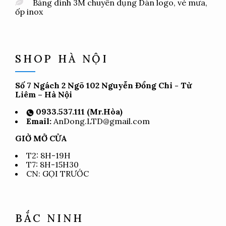
Băng dính 3M chuyên dụng Dán logo, vè mưa,
ốp inox
SHOP HÀ NỘI
Số 7 Ngách 2 Ngõ 102 Nguyễn Đổng Chi - Từ
Liêm – Hà Nội
0933.537.111 (Mr.Hòa)
Email:
AnDong.LTD@gmail.com
GIỜ MỞ CỬA
T2: 8H-19H
T7: 8H-15H30
CN: GỌI TRƯỚC
BẮC NINH