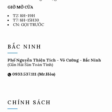
GIỜ MỞ CỬA
T2: 8H-19H
T7: 8H-15H30
CN: GỌI TRƯỚC
BẮC NINH
Phố Nguyễn Thiện Tích - Võ Cường - Bắc Ninh
(Gần Hải Sản Toàn Tình)
0933.537.111 (Mr.Hòa)
CHÍNH SÁCH