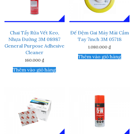
Chai Tẩy Rửa Vết Keo,
Đế Đệm Gai Máy Mài Cầm
Nhựa Đường 3M 08987
Tay 7inch 3M 05718
General Purpose Adhesive
1.080.000
₫
Cleaner
Thêm vào giỏ hàng
160.000
₫
Thêm vào giỏ hàng