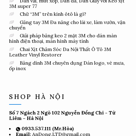
Dán vải, mút xốp, Dán da, Dán Giấy với Keo xịt
3M super 77
Chữ “3M” trên kính ôtô là gì?
Găng tay 3M Đa năng cho lái xe, làm vườn, vận
chuyển
Giải pháp băng keo 2 mặt 3M cho dán màn
hình điện thoại, màn hình máy tính
Chai Xịt Chăm Sóc Da Nội Thất Ô Tô 3M
Leather Vinyl Restorer
Băng dính 3M chuyên dụng Dán logo, vè mưa,
ốp inox
SHOP HÀ NỘI
Số 7 Ngách 2 Ngõ 102 Nguyễn Đổng Chi - Từ
Liêm – Hà Nội
0933.537.111 (Mr.Hòa)
Email:
AnDong.LTD@gmail.com