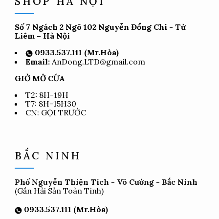
SHOP HÀ NỘI
Số 7 Ngách 2 Ngõ 102 Nguyễn Đổng Chi - Từ
Liêm – Hà Nội
0933.537.111 (Mr.Hòa)
Email:
AnDong.LTD@gmail.com
GIỜ MỞ CỬA
T2: 8H-19H
T7: 8H-15H30
CN: GỌI TRƯỚC
BẮC NINH
Phố Nguyễn Thiện Tích - Võ Cường - Bắc Ninh
(Gần Hải Sản Toàn Tình)
0933.537.111 (Mr.Hòa)