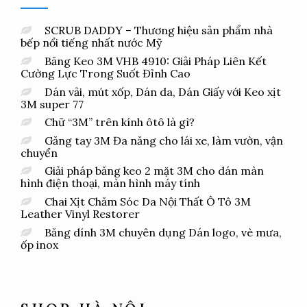
SCRUB DADDY – Thương hiệu sản phẩm nhà
bếp nổi tiếng nhất nước Mỹ
Băng Keo 3M VHB 4910: Giải Pháp Liên Kết
Cường Lực Trong Suốt Đỉnh Cao
Dán vải, mút xốp, Dán da, Dán Giấy với Keo xịt
3M super 77
Chữ “3M” trên kính ôtô là gì?
Găng tay 3M Đa năng cho lái xe, làm vườn, vận
chuyển
Giải pháp băng keo 2 mặt 3M cho dán màn
hình điện thoại, màn hình máy tính
Chai Xịt Chăm Sóc Da Nội Thất Ô Tô 3M
Leather Vinyl Restorer
Băng dính 3M chuyên dụng Dán logo, vè mưa,
ốp inox