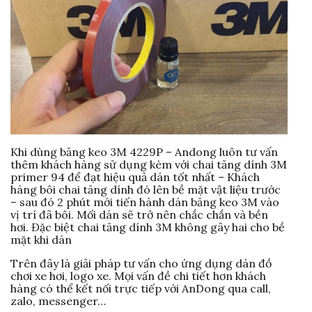
Khi dùng băng keo 3M 4229P – Andong luôn tư vấn
thêm khách hàng sử dụng kèm với chai tăng dính 3M
primer 94 để đạt hiệu quả dán tốt nhất – Khách
hàng bôi chai tăng dính đó lên bề mặt vật liệu trước
– sau đó 2 phút mới tiến hành dán băng keo 3M vào
vị trí đã bôi. Mối dán sẽ trở nên chắc chắn và bền
hơi. Đặc biệt chai tăng dính 3M không gây hai cho bề
mặt khi dán
Trên đây là giải pháp tư vấn cho ứng dụng dán đồ
chơi xe hơi, logo xe. Mọi vấn đề chi tiết hơn khách
hàng có thể kết nối trực tiếp với AnDong qua call,
zalo, messenger…