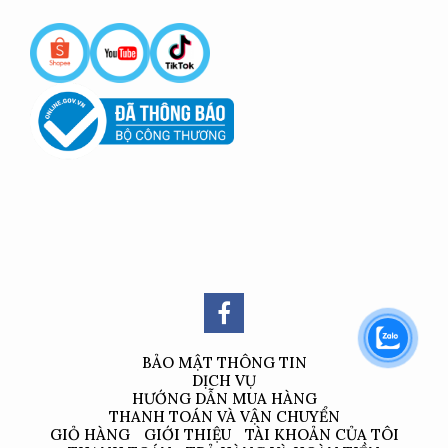
BẢO MẬT THÔNG TIN
DỊCH VỤ
HƯỚNG DẪN MUA HÀNG
THANH TOÁN VÀ VẬN CHUYỂN
GIỎ HÀNG
GIỚI THIỆU
TÀI KHOẢN CỦA TÔI