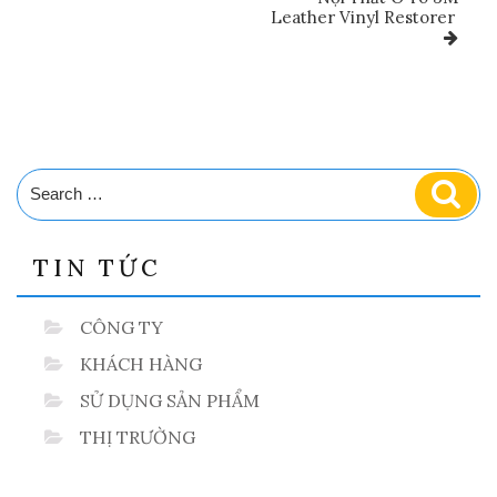
Leather Vinyl Restorer
Search
Sear
for:
TIN TỨC
CÔNG TY
KHÁCH HÀNG
SỬ DỤNG SẢN PHẨM
THỊ TRƯỜNG