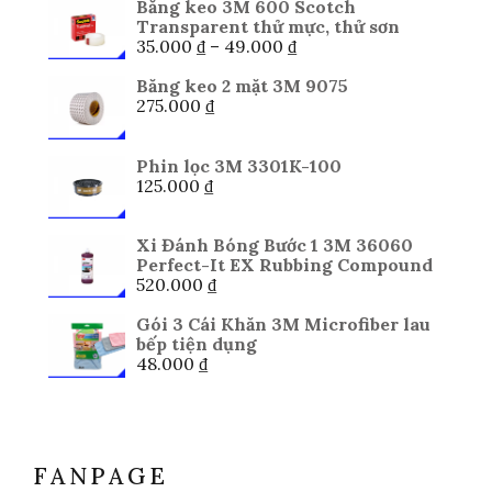
Băng keo 3M 600 Scotch
Transparent thử mực, thử sơn
Khoảng
35.000
₫
–
49.000
₫
giá:
từ
Băng keo 2 mặt 3M 9075
35.000 ₫
275.000
₫
đến
49.000 ₫
Phin lọc 3M 3301K-100
125.000
₫
Xi Đánh Bóng Bước 1 3M 36060
Perfect-It EX Rubbing Compound
520.000
₫
Gói 3 Cái Khăn 3M Microfiber lau
bếp tiện dụng
48.000
₫
FANPAGE