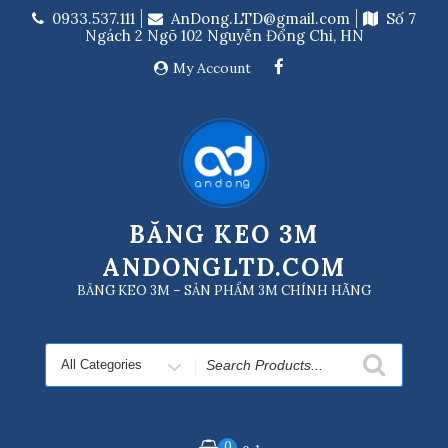
Skip
0933.537.111
AnDong.LTD@gmail.com
Số 7
to
Ngách 2 Ngõ 102 Nguyễn Đổng Chi, HN
content
My Account
BĂNG KEO 3M
ANDONGLTD.COM
BĂNG KEO 3M – SẢN PHẨM 3M CHÍNH HÃNG
Search
for
0