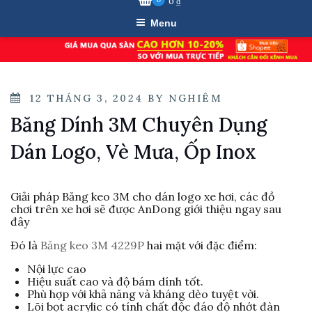
0
₫
Menu
POSTED
12 THÁNG 3, 2024
BY
NGHIÊM
ON
Băng Dính 3M Chuyên Dụng
Dán Logo, Vè Mưa, Ốp Inox
Giải pháp Băng keo 3M cho dán logo xe hơi, các đồ
chơi trên xe hơi sẽ được AnDong giới thiệu ngay sau
đây
Đó là
Băng keo 3M 4229P
hai mặt với đặc điểm:
Nội lực cao
Hiệu suất cao và độ bám dính tốt.
Phù hợp với khả năng và kháng dẻo tuyệt vời.
Lõi bọt acrylic có tính chất độc đáo độ nhớt đàn