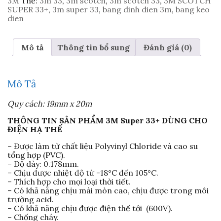
3M
Thẻ:
3m 33
,
3m scotch
,
3m scotch 33
,
3M SCOTCH
Super
SUPER 33+
,
3m super 33
,
bang dinh dien 3m
,
bang keo
33+
dien
số
lượng
Mô tả
Thông tin bổ sung
Đánh giá (0)
Mô Tả
Quy cách: 19mm x 20m
THÔNG TIN SẢN PHẨM 3M Super 33+ DÙNG CHO
ĐIỆN HẠ THẾ
– Được làm từ chất liệu Polyvinyl Chloride và cao su
tổng hợp (PVC).
– Độ dày: 0.178mm.
– Chịu được nhiệt độ từ -18°C đến 105°C.
– Thích hợp cho mọi loại thời tiết.
– Có khả năng chịu mài mòn cao, chịu được trong môi
trường acid.
– Có khả năng chịu được điện thế tới (600V).
– Chống cháy.