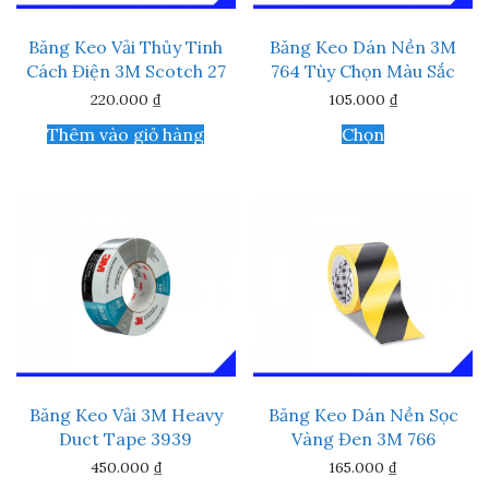
Băng Keo Vải Thủy Tinh
Băng Keo Dán Nền 3M
Cách Điện 3M Scotch 27
764 Tùy Chọn Màu Sắc
220.000
₫
105.000
₫
Sản
Thêm vào giỏ hàng
Chọn
phẩm
này
có
nhiều
biến
thể.
Các
tùy
chọn
có
thể
được
chọn
trên
Băng Keo Vải 3M Heavy
Băng Keo Dán Nền Sọc
trang
Duct Tape 3939
Vàng Đen 3M 766
sản
phẩm
450.000
₫
165.000
₫