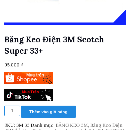
Băng Keo Điện 3M Scotch
Super 33+
95.000
₫
Băng
Thêm vào giỏ hàng
keo
điện
3M
SKU:
3M 33
Danh mục:
BĂNG KEO 3M
,
Băng Keo Điện
Scotch