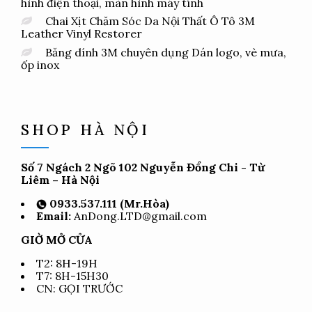
hình điện thoại, màn hình máy tính
Chai Xịt Chăm Sóc Da Nội Thất Ô Tô 3M
Leather Vinyl Restorer
Băng dính 3M chuyên dụng Dán logo, vè mưa,
ốp inox
SHOP HÀ NỘI
Số 7 Ngách 2 Ngõ 102 Nguyễn Đổng Chi - Từ
Liêm – Hà Nội
0933.537.111 (Mr.Hòa)
Email:
AnDong.LTD@gmail.com
GIỜ MỞ CỬA
T2: 8H-19H
T7: 8H-15H30
CN: GỌI TRƯỚC