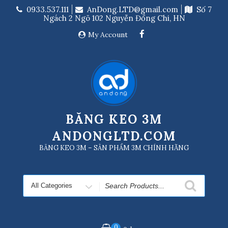
Skip
0933.537.111
AnDong.LTD@gmail.com
Số 7
to
Ngách 2 Ngõ 102 Nguyễn Đổng Chi, HN
content
My Account
BĂNG KEO 3M
ANDONGLTD.COM
BĂNG KEO 3M – SẢN PHẨM 3M CHÍNH HÃNG
Search
for
0