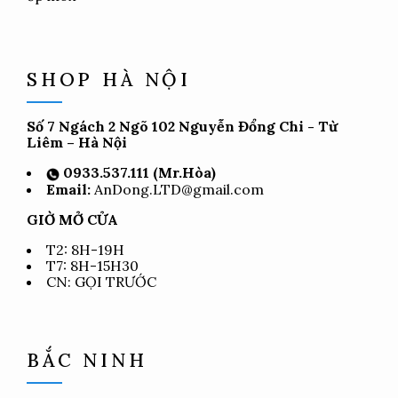
SHOP HÀ NỘI
Số 7 Ngách 2 Ngõ 102 Nguyễn Đổng Chi - Từ
Liêm – Hà Nội
0933.537.111 (Mr.Hòa)
Email:
AnDong.LTD@gmail.com
GIỜ MỞ CỬA
T2: 8H-19H
T7: 8H-15H30
CN: GỌI TRƯỚC
BẮC NINH