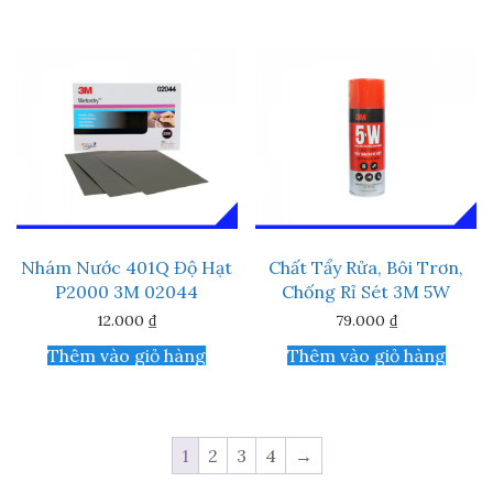
Nhám Nước 401Q Độ Hạt
Chất Tẩy Rửa, Bôi Trơn,
P2000 3M 02044
Chống Rỉ Sét 3M 5W
12.000
₫
79.000
₫
Thêm vào giỏ hàng
Thêm vào giỏ hàng
1
2
3
4
→