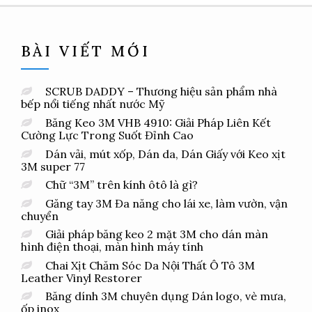
BÀI VIẾT MỚI
SCRUB DADDY – Thương hiệu sản phẩm nhà
bếp nổi tiếng nhất nước Mỹ
Băng Keo 3M VHB 4910: Giải Pháp Liên Kết
Cường Lực Trong Suốt Đỉnh Cao
Dán vải, mút xốp, Dán da, Dán Giấy với Keo xịt
3M super 77
Chữ “3M” trên kính ôtô là gì?
Găng tay 3M Đa năng cho lái xe, làm vườn, vận
chuyển
Giải pháp băng keo 2 mặt 3M cho dán màn
hình điện thoại, màn hình máy tính
Chai Xịt Chăm Sóc Da Nội Thất Ô Tô 3M
Leather Vinyl Restorer
Băng dính 3M chuyên dụng Dán logo, vè mưa,
ốp inox