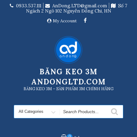
Skip
0933.537.111
AnDong.LTD@gmail.com
Số 7
to
Ngách 2 Ngõ 102 Nguyễn Đổng Chi, HN
content
My Account
BĂNG KEO 3M
ANDONGLTD.COM
BĂNG KEO 3M – SẢN PHẨM 3M CHÍNH HÃNG
Search
for
0