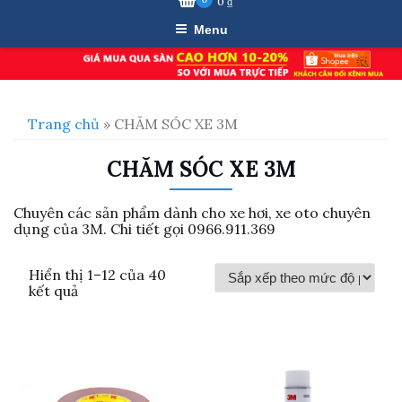
0
₫
Menu
Trang chủ
» CHĂM SÓC XE 3M
CHĂM SÓC XE 3M
Chuyên các sản phẩm dành cho xe hơi, xe oto chuyên
dụng của 3M. Chi tiết gọi 0966.911.369
Hiển thị 1–12 của 40
Đã
kết quả
sắp
xếp
theo
mức
độ
phổ