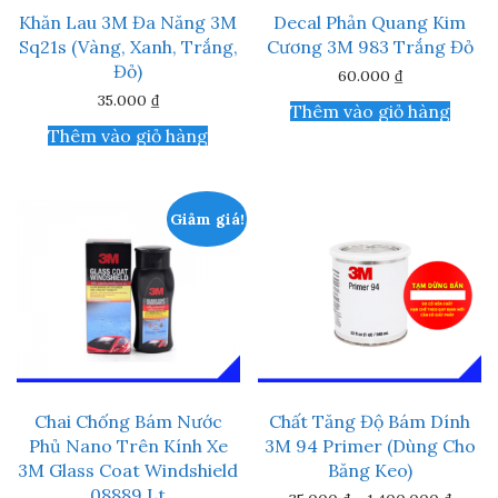
Khăn Lau 3M Đa Năng 3M
Decal Phản Quang Kim
Sq21s (Vàng, Xanh, Trắng,
Cương 3M 983 Trắng Đỏ
Đỏ)
60.000
₫
35.000
₫
Thêm vào giỏ hàng
Thêm vào giỏ hàng
Giảm giá!
Chai Chống Bám Nước
Chất Tăng Độ Bám Dính
Phủ Nano Trên Kính Xe
3M 94 Primer (Dùng Cho
3M Glass Coat Windshield
Băng Keo)
08889 Lt
Khoản