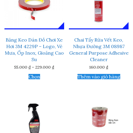
biến
Băng Keo Dán Đồ Chơi Xe
Chai Tẩy Rửa Vết Keo,
Hơi 3M 4229P – Logo, Vè
Nhựa Đường 3M 08987
Mưa, Ốp Inox, Gioăng Cao
General Purpose Adhesive
Su
Cleaner
Khoảng
55.000
₫
–
229.000
₫
160.000
₫
giá:
Sản
từ
Chọn
Thêm vào giỏ hàng
phẩm
55.000 ₫
này
đến
229.000 ₫
có
nhiều
biến
thể.
Các
tùy
chọn
có
thể