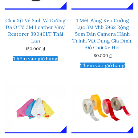
được
chọn
trên
Chai Xịt Vệ Sinh Và Dưỡng
1 Mét Băng Keo Cường
trang
Da Ô Tô 3M Leather Vinyl
Lực 3M Vhb 5962 Rộng
sản
phẩm
Restorer 39040LT Thái
5cm Dán Camera Hành
Lan
Trình, Vật Dụng Gia Đình,
Đồ Chơi Xe Hơi
150.000
₫
80.000
₫
Thêm vào giỏ hàng
Thêm vào giỏ hàng