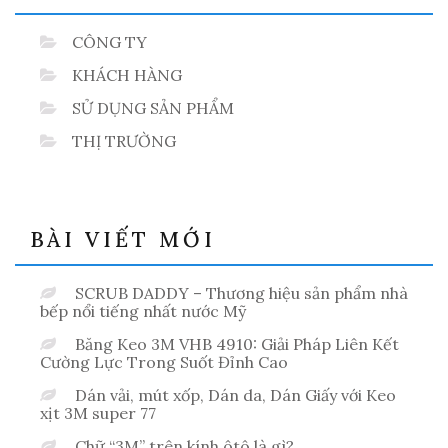
CÔNG TY
KHÁCH HÀNG
SỬ DỤNG SẢN PHẨM
THỊ TRƯỜNG
BÀI VIẾT MỚI
SCRUB DADDY – Thương hiệu sản phẩm nhà
bếp nổi tiếng nhất nước Mỹ
Băng Keo 3M VHB 4910: Giải Pháp Liên Kết
Cường Lực Trong Suốt Đỉnh Cao
Dán vải, mút xốp, Dán da, Dán Giấy với Keo
xịt 3M super 77
Chữ “3M” trên kính ôtô là gì?