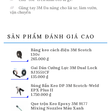
Găng tay 3M Đa năng cho lái xe, làm vườn,
vận chuyển
SẢN PHẨM ĐÁNH GIÁ CAO
Băng keo cách điện 3M Scotch
130c
265.000
₫
Gai Dán Cường Lực 3M Dual Lock
SJ3551CF
135.000
₫
Súng Bắn Keo DP 3M Scotch-Weld
EPX Plus II
1.750.000
₫
Que trộn Keo Epoxy 3M 9177
Mixing Nozzles Màu Xanh