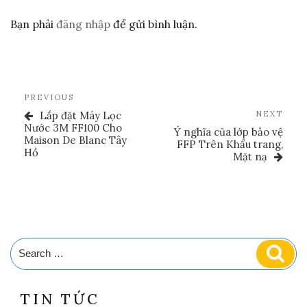
Bạn phải
đăng nhập
để gửi bình luận.
Điều
Previous
PREVIOUS
Hướng
Post
Nex
Lắp đặt Máy Lọc
NEXT
Bài
Post
Nước 3M FF100 Cho
Ý nghĩa của lớp bảo vệ
Maison De Blanc Tây
Viết
FFP Trên Khẩu trang,
Hồ
Mặt nạ
Search
Sear
for:
TIN TỨC