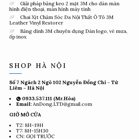
Giải pháp băng keo 2 mặt 3M cho dán màn
hình điện thoại, màn hình máy tính
Chai Xịt Chăm Sóc Da Nội Thất Ô Tô 3M
Leather Vinyl Restorer
Băng dính 3M chuyên dụng Dán logo, vè mưa,
ốp inox
SHOP HÀ NỘI
Số 7 Ngách 2 Ngõ 102 Nguyễn Đổng Chi - Từ
Liêm – Hà Nội
0933.537.111 (Mr.Hòa)
Email:
AnDong.LTD@gmail.com
GIỜ MỞ CỬA
T2: 8H-19H
T7: 8H-15H30
CN: GỌI TRƯỚC