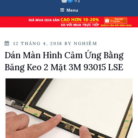
0
₫
Menu
POSTED
12 THÁNG 4, 2018
BY
NGHIÊM
ON
Dán Màn Hình Cảm Ứng Bằng
Băng Keo 2 Mặt 3M 93015 LSE