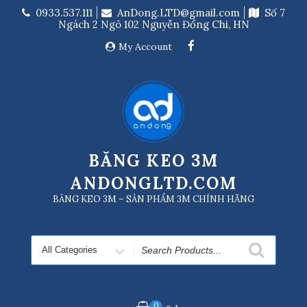
Skip
0933.537.111
AnDong.LTD@gmail.com
Số 7
to
Ngách 2 Ngõ 102 Nguyễn Đổng Chi, HN
content
My Account
BĂNG KEO 3M
ANDONGLTD.COM
BĂNG KEO 3M – SẢN PHẨM 3M CHÍNH HÃNG
Search
for
0