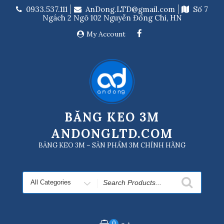
Skip
0933.537.111
AnDong.LTD@gmail.com
Số 7
to
Ngách 2 Ngõ 102 Nguyễn Đổng Chi, HN
content
My Account
BĂNG KEO 3M
ANDONGLTD.COM
BĂNG KEO 3M – SẢN PHẨM 3M CHÍNH HÃNG
Search
for
0