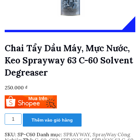
Chai Tẩy Dầu Máy, Mực Nước,
Keo Sprayway 63 C-60 Solvent
Degreaser
250.000
₫
Chai
Thêm vào giỏ hàng
tẩy
dầu
máy,
SKU:
SP-C60
Danh mục:
SPRAYWAY
,
SprayWay Công
mực
Nghiệp
Thẻ:
C-60
,
C60
,
SPRAYAY 63
,
SPRAYAY 63 C-60