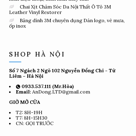
Chai Xịt Chăm Sóc Da Nội Thất Ô Tô 3M
Leather Vinyl Restorer
Băng dính 3M chuyên dụng Dán logo, vè mưa,
ốp inox
SHOP HÀ NỘI
Số 7 Ngách 2 Ngõ 102 Nguyễn Đổng Chi - Từ
Liêm – Hà Nội
0933.537.111 (Mr.Hòa)
Email:
AnDong.LTD@gmail.com
GIỜ MỞ CỬA
T2: 8H-19H
T7: 8H-15H30
CN: GỌI TRƯỚC