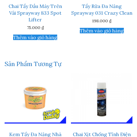
Chai Tẩy Dầu Máy Trên
Tẩy Rửa Đa Năng
Vải Sprayway 833 Spot
Sprayway 031 Crazy Clean
Lifter
198.000
₫
75.000
₫
Thêm vào giỏ hàng
Thêm vào giỏ hàng
Sản Phẩm Tương Tự
Kem Tẩy Đa Năng Nhà
Chai Xịt Chống Tĩnh Điện