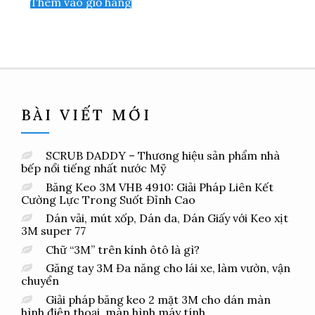
Thêm vào giỏ hàng
BÀI VIẾT MỚI
SCRUB DADDY – Thương hiệu sản phẩm nhà
bếp nổi tiếng nhất nước Mỹ
Băng Keo 3M VHB 4910: Giải Pháp Liên Kết
Cường Lực Trong Suốt Đỉnh Cao
Dán vải, mút xốp, Dán da, Dán Giấy với Keo xịt
3M super 77
Chữ “3M” trên kính ôtô là gì?
Găng tay 3M Đa năng cho lái xe, làm vườn, vận
chuyển
Giải pháp băng keo 2 mặt 3M cho dán màn
hình điện thoại, màn hình máy tính