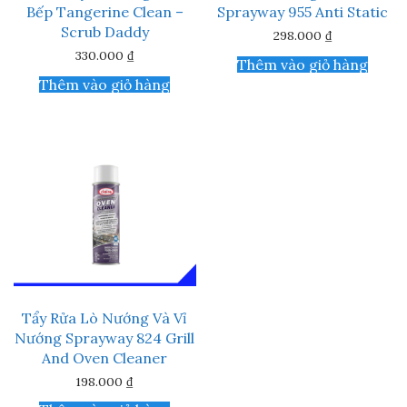
Bếp Tangerine Clean –
Sprayway 955 Anti Static
Scrub Daddy
298.000
₫
330.000
₫
Thêm vào giỏ hàng
Thêm vào giỏ hàng
Tẩy Rửa Lò Nướng Và Vỉ
Nướng Sprayway 824 Grill
And Oven Cleaner
198.000
₫