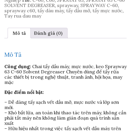
nước,
SOLVENT DEGREASER
,
sprayway
,
SPRAYWAY C-60
,
keo
sprayway c60
,
tẩy dàu máy
,
tẩy dầu mỡ
,
tẩy mực nước
,
Sprayway
Tay rua dau may
63
C-
60
Mô tả
Đánh giá (0)
Solvent
Degreaser
số
lượng
Mô Tả
Công dụng:
Chai tẩy dầu máy, mực nước, keo Sprayway
63 C-60 Solvent Degreaser Chuyên dùng để tẩy rửa
các thiết bị trong nghệ thuật, tranh ảnh, hội họa, may
mặc
Đặc điểm nổi bật:
– Dễ dàng tấy sạch vết dầu mỡ, mực nước và lớp sơn
mới.
– Khó bắt lửa, an toàn khi thao tác trên máy, không cần
phải tắt máy nên không làm gián đoạn quá trình sản
xuất
– Hữu hiệu nhất trong việc tẩy sạch vết dầu máy trên