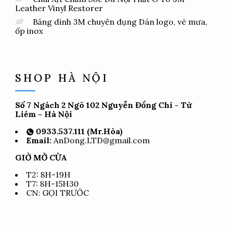
Leather Vinyl Restorer
Băng dính 3M chuyên dụng Dán logo, vè mưa,
ốp inox
SHOP HÀ NỘI
Số 7 Ngách 2 Ngõ 102 Nguyễn Đổng Chi - Từ
Liêm – Hà Nội
0933.537.111 (Mr.Hòa)
Email:
AnDong.LTD@gmail.com
GIỜ MỞ CỬA
T2: 8H-19H
T7: 8H-15H30
CN: GỌI TRƯỚC