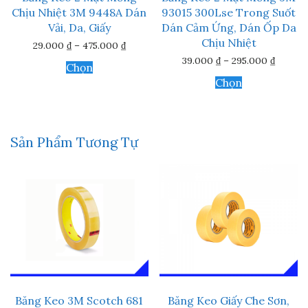
Chịu Nhiệt 3M 9448A Dán
93015 300Lse Trong Suốt
Vải, Da, Giấy
Dán Cảm Ứng, Dán Ốp Da
Chịu Nhiệt
Khoảng
29.000
₫
–
475.000
₫
giá:
Khoản
Sản
39.000
₫
–
295.000
₫
từ
Chọn
giá:
phẩm
Sản
29.000 ₫
từ
Chọn
này
đến
phẩm
39.000
475.000 ₫
có
này
đến
nhiều
295.00
có
biến
nhiều
thể.
biến
Sản Phẩm Tương Tự
Các
thể.
tùy
Các
chọn
tùy
có
chọn
thể
có
được
thể
chọn
được
trên
chọn
trang
trên
sản
trang
phẩm
sản
phẩm
Băng Keo 3M Scotch 681
Băng Keo Giấy Che Sơn,