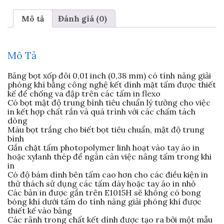
Plate
Mounting
Mô tả
Đánh giá (0)
E1015H
số
lượng
Mô Tả
Băng bọt xốp đôi 0,01 inch (0,38 mm) có tính năng giải
phóng khí bằng công nghệ kết dính mặt tấm được thiết
kế để chống va đập trên các tấm in flexo
Có bọt mật độ trung bình tiêu chuẩn lý tưởng cho việc
in kết hợp chất rắn và quá trình với các chấm tách
dòng
Màu bọt trắng cho biết bọt tiêu chuẩn, mật độ trung
bình
Gắn chặt tấm photopolymer linh hoạt vào tay áo in
hoặc xylanh thép để ngăn cản việc nâng tấm trong khi
in
Có độ bám dính bên tấm cao hơn cho các điều kiện in
thử thách sử dụng các tấm dày hoặc tay áo in nhỏ
Các bản in được gắn trên E1015H sẽ không có bong
bóng khí dưới tấm do tính năng giải phóng khí được
thiết kế vào băng
Các rãnh trong chất kết dính được tạo ra bởi một mẫu