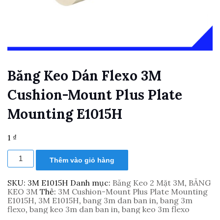
Băng Keo Dán Flexo 3M
Cushion-Mount Plus Plate
Mounting E1015H
1
₫
Băng
Thêm vào giỏ hàng
Keo
Dán
Flexo
SKU:
3M E1015H
Danh mục:
Băng Keo 2 Mặt 3M
,
BĂNG
3M
KEO 3M
Thẻ:
3M Cushion-Mount Plus Plate Mounting
Cushion-
E1015H
,
3M E1015H
,
bang 3m dan ban in
,
bang 3m
Mount
flexo
,
bang keo 3m dan ban in
,
bang keo 3m flexo
Plus