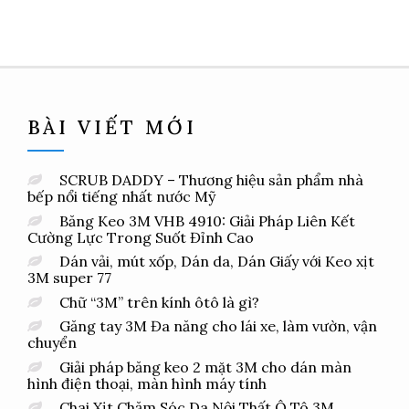
này
đến
198.000
có
nhiều
biến
thể.
Các
tùy
chọn
BÀI VIẾT MỚI
có
thể
được
SCRUB DADDY – Thương hiệu sản phẩm nhà
chọn
bếp nổi tiếng nhất nước Mỹ
trên
trang
Băng Keo 3M VHB 4910: Giải Pháp Liên Kết
sản
Cường Lực Trong Suốt Đỉnh Cao
phẩm
Dán vải, mút xốp, Dán da, Dán Giấy với Keo xịt
3M super 77
Chữ “3M” trên kính ôtô là gì?
Găng tay 3M Đa năng cho lái xe, làm vườn, vận
chuyển
Giải pháp băng keo 2 mặt 3M cho dán màn
hình điện thoại, màn hình máy tính
Chai Xịt Chăm Sóc Da Nội Thất Ô Tô 3M