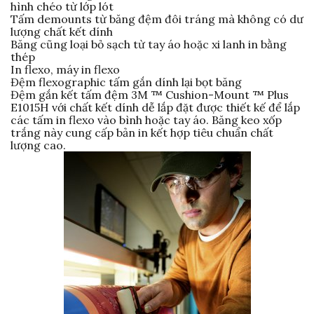
hình chéo từ lớp lót
Tấm demounts từ băng đệm đôi tráng mà không có dư
lượng chất kết dính
Băng cũng loại bỏ sạch từ tay áo hoặc xi lanh in bằng
thép
In flexo, máy in flexo
Đệm flexographic tấm gắn dính lại bọt băng
Đệm gắn kết tấm đệm 3M ™ Cushion-Mount ™ Plus
E1015H với chất kết dính dễ lắp đặt được thiết kế để lắp
các tấm in flexo vào bình hoặc tay áo. Băng keo xốp
trắng này cung cấp bản in kết hợp tiêu chuẩn chất
lượng cao.