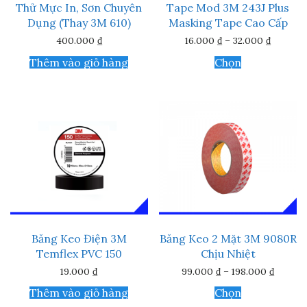
Thử Mực In, Sơn Chuyên
Tape Mod 3M 243J Plus
Dụng (Thay 3M 610)
Masking Tape Cao Cấp
Khoảng
400.000
₫
16.000
₫
–
32.000
₫
giá:
Sản
từ
Thêm vào giỏ hàng
Chọn
phẩm
16.000 
này
đến
32.000 
có
nhiều
biến
thể.
Các
tùy
chọn
có
thể
được
chọn
trên
Băng Keo Điện 3M
Băng Keo 2 Mặt 3M 9080R
trang
Temflex PVC 150
Chịu Nhiệt
sản
phẩm
Khoản
19.000
₫
99.000
₫
–
198.000
₫
giá:
Sản
từ
Thêm vào giỏ hàng
Chọn
phẩm
99.000