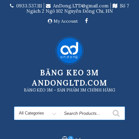
Skip
0933.537.111
AnDong.LTD@gmail.com
Số 7
to
Ngách 2 Ngõ 102 Nguyễn Đổng Chi, HN
content
My Account
BĂNG KEO 3M
ANDONGLTD.COM
BĂNG KEO 3M – SẢN PHẨM 3M CHÍNH HÃNG
Search
for
0