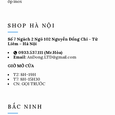
ốp inox
SHOP HÀ NỘI
Số 7 Ngách 2 Ngõ 102 Nguyễn Đổng Chi - Từ
Liêm – Hà Nội
0933.537.111 (Mr.Hòa)
Email:
AnDong.LTD@gmail.com
GIỜ MỞ CỬA
T2: 8H-19H
T7: 8H-15H30
CN: GỌI TRƯỚC
BẮC NINH