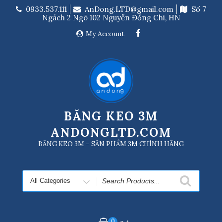
Skip
0933.537.111
AnDong.LTD@gmail.com
Số 7
to
Ngách 2 Ngõ 102 Nguyễn Đổng Chi, HN
content
My Account
BĂNG KEO 3M
ANDONGLTD.COM
BĂNG KEO 3M – SẢN PHẨM 3M CHÍNH HÃNG
Search
for
0