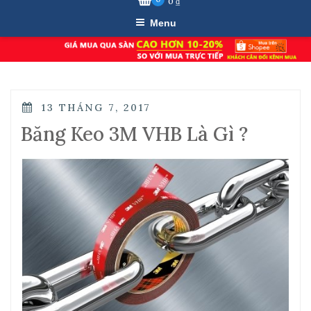
0
₫
Menu
POSTED
13 THÁNG 7, 2017
ON
Băng Keo 3M VHB Là Gì ?