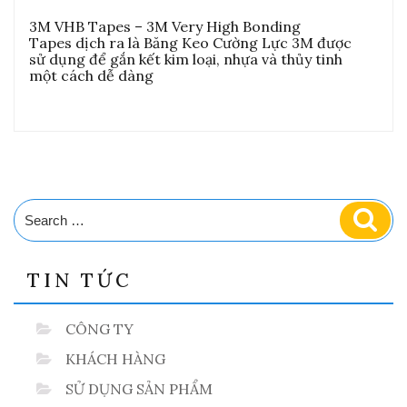
3M VHB Tapes – 3M Very High Bonding
Tapes dịch ra là Băng Keo Cường Lực 3M được
sử dụng để gắn kết kim loại, nhựa và thủy tinh
một cách dễ dàng
Search
Sear
for:
TIN TỨC
CÔNG TY
KHÁCH HÀNG
SỬ DỤNG SẢN PHẨM