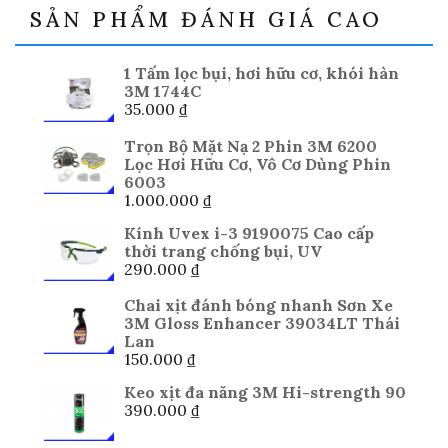
SẢN PHẨM ĐÁNH GIÁ CAO
1 Tấm lọc bụi, hơi hữu cơ, khói hàn
3M 1744C
35.000
₫
Trọn Bộ Mặt Nạ 2 Phin 3M 6200
Lọc Hơi Hữu Cơ, Vô Cơ Dùng Phin
6003
1.000.000
₫
Kính Uvex i-3 9190075 Cao cấp
thời trang chống bụi, UV
290.000
₫
Chai xịt đánh bóng nhanh Sơn Xe
3M Gloss Enhancer 39034LT Thái
Lan
150.000
₫
Keo xịt đa năng 3M Hi-strength 90
390.000
₫