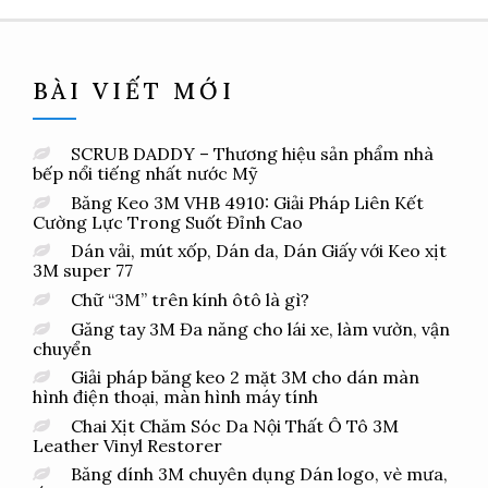
BÀI VIẾT MỚI
SCRUB DADDY – Thương hiệu sản phẩm nhà
bếp nổi tiếng nhất nước Mỹ
Băng Keo 3M VHB 4910: Giải Pháp Liên Kết
Cường Lực Trong Suốt Đỉnh Cao
Dán vải, mút xốp, Dán da, Dán Giấy với Keo xịt
3M super 77
Chữ “3M” trên kính ôtô là gì?
Găng tay 3M Đa năng cho lái xe, làm vườn, vận
chuyển
Giải pháp băng keo 2 mặt 3M cho dán màn
hình điện thoại, màn hình máy tính
Chai Xịt Chăm Sóc Da Nội Thất Ô Tô 3M
Leather Vinyl Restorer
Băng dính 3M chuyên dụng Dán logo, vè mưa,