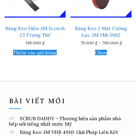
có
thể
được
chọn
trên
Băng Keo Điện 3M Scotch
Băng Keo 2 Mặt Cường
trang
23 Trung Thế
Lực 3M Vhb 5962
sản
phẩm
Khoản
195.000
₫
75.000
₫
–
790.000
₫
giá:
Sản
từ
Thêm vào giỏ hàng
Chọn
phẩm
75.000 
này
đến
790.00
có
nhiều
biến
thể.
Các
tùy
chọn
BÀI VIẾT MỚI
có
thể
được
SCRUB DADDY – Thương hiệu sản phẩm nhà
chọn
bếp nổi tiếng nhất nước Mỹ
trên
trang
Băng Keo 3M VHB 4910: Giải Pháp Liên Kết