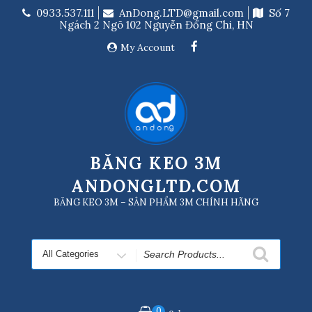
Skip
0933.537.111
AnDong.LTD@gmail.com
Số 7
to
Ngách 2 Ngõ 102 Nguyễn Đổng Chi, HN
content
My Account
BĂNG KEO 3M
ANDONGLTD.COM
BĂNG KEO 3M – SẢN PHẨM 3M CHÍNH HÃNG
Search
for
0