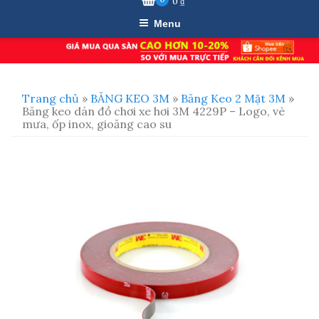
0
₫
Menu
Trang chủ
»
BĂNG KEO 3M
»
Băng Keo 2 Mặt 3M
»
Băng keo dán đồ chơi xe hơi 3M 4229P – Logo, vè
mưa, ốp inox, gioăng cao su