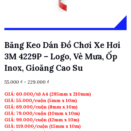
Băng Keo Dán Đồ Chơi Xe Hơi
3M 4229P – Logo, Vè Mưa, Ốp
Inox, Gioăng Cao Su
Khoảng
55.000
₫
–
229.000
₫
giá:
từ
GIÁ: 60.000/tờ A4 (295mm x 210mm)
55.000 ₫
GIÁ: 55.000/cuộn (5mm x 10m)
đến
GIÁ: 69.000/cuộn (8mm x 10m)
229.000 ₫
GIÁ: 79.000/cuộn (10mm x 10m)
GIÁ: 99.000/cuộn (12mm x 10m)
GIÁ: 119.000/cuộn (15mm x 10m)