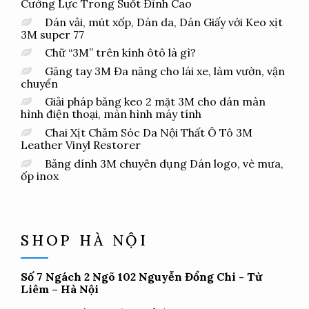
sản
Cường Lực Trong Suốt Đỉnh Cao
phẩm
Dán vải, mút xốp, Dán da, Dán Giấy với Keo xịt
3M super 77
Chữ “3M” trên kính ôtô là gì?
Găng tay 3M Đa năng cho lái xe, làm vườn, vận
chuyển
Giải pháp băng keo 2 mặt 3M cho dán màn
hình điện thoại, màn hình máy tính
Chai Xịt Chăm Sóc Da Nội Thất Ô Tô 3M
Leather Vinyl Restorer
Băng dính 3M chuyên dụng Dán logo, vè mưa,
ốp inox
SHOP HÀ NỘI
Số 7 Ngách 2 Ngõ 102 Nguyễn Đổng Chi - Từ
Liêm – Hà Nội