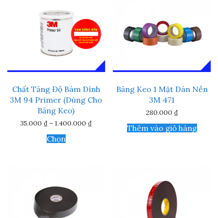
tùy
chọn
có
thể
được
chọn
trên
trang
sản
phẩm
Chất Tăng Độ Bám Dính
Băng Keo 1 Mặt Dán Nền
3M 94 Primer (Dùng Cho
3M 471
Băng Keo)
280.000
₫
Khoảng
35.000
₫
–
1.400.000
₫
Thêm vào giỏ hàng
giá:
Sản
từ
Chọn
phẩm
35.000 ₫
này
đến
1.400.000 ₫
có
nhiều
biến
thể.
Các
tùy
chọn