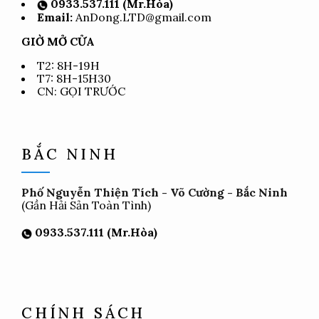
0933.537.111 (Mr.Hòa)
Email:
AnDong.LTD@gmail.com
GIỜ MỞ CỬA
T2: 8H-19H
T7: 8H-15H30
CN: GỌI TRƯỚC
BẮC NINH
Phố Nguyễn Thiện Tích - Võ Cường - Bắc Ninh
(Gần Hải Sản Toàn Tình)
0933.537.111 (Mr.Hòa)
CHÍNH SÁCH