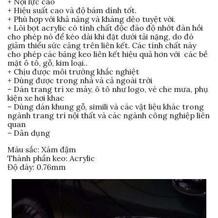
+ Nội lực cao
+ Hiệu suất cao và độ bám dính tốt.
+ Phù hợp với khả năng và kháng dẻo tuyệt vời.
+ Lõi bọt acrylic có tính chất độc đáo độ nhớt đàn hồi
cho phép nó để kéo dài khi đặt dưới tải nặng, do đó
giảm thiểu sức căng trên liên kết. Các tính chất này
cho phép các băng keo liên kết hiệu quả hơn với các bề
mặt ô tô, gỗ, kim loại..
+ Chịu được môi trường khắc nghiệt
+ Dùng được trong nhà và cả ngoài trời
– Dán trang trí xe máy, ô tô như logo, vè che mưa, phụ
kiện xe hơi khac
– Dùng dán khung gỗ, simili và các vật liệu khác trong
ngành trang trí nội thất và các ngành công nghiệp liên
quan
– Dân dụng
Màu sắc: Xám đậm
Thành phần keo: Acrylic
Độ dày: 0.76mm