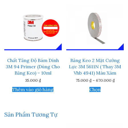
Chất Tăng Độ Bám Dính
Băng Keo 2 Mặt Cường
3M 94 Primer (Dùng Cho
Lực 3M 5611N ( Thay 3M
Băng Keo) – 10ml
Vhb 4941) Màu Xám
Khoản
35.000
₫
75.000
₫
–
670.000
₫
giá:
Sản
từ
Thêm vào giỏ hàng
Chọn
phẩm
75.000 
này
đến
670.00
có
nhiều
biến
Sản Phẩm Tương Tự
thể.
Các