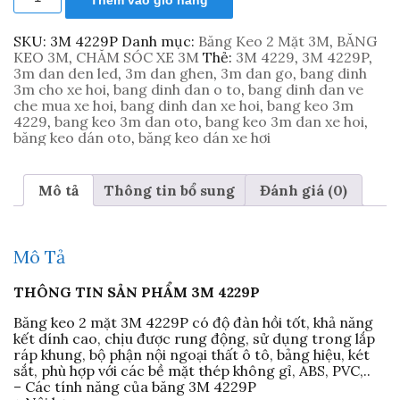
Thêm vào giỏ hàng
keo
dán
đồ
SKU:
3M 4229P
Danh mục:
Băng Keo 2 Mặt 3M
,
BĂNG
chơi
KEO 3M
,
CHĂM SÓC XE 3M
Thẻ:
3M 4229
,
3M 4229P
,
xe
3m dan den led
,
3m dan ghen
,
3m dan go
,
bang dinh
hơi
3m cho xe hoi
,
bang dinh dan o to
,
bang dinh dan ve
3M
che mua xe hoi
,
bang dinh dan xe hoi
,
bang keo 3m
4229P
4229
,
bang keo 3m dan oto
,
bang keo 3m dan xe hoi
,
-
băng keo dán oto
,
băng keo dán xe hơi
Logo,
vè
mưa,
Mô tả
Thông tin bổ sung
Đánh giá (0)
ốp
inox,
gioăng
cao
Mô Tả
su
số
THÔNG TIN SẢN PHẨM 3M 4229P
lượng
Băng keo 2 mặt 3M 4229P có độ đàn hồi tốt, khả năng
kết dính cao, chịu được rung động, sử dụng trong lắp
ráp khung, bộ phận nội ngoại thất ô tô, bảng hiệu, két
sắt, phù hợp với các bề mặt thép không gỉ, ABS, PVC,..
– Các tính năng của băng 3M 4229P