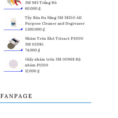
3M 983 Trắng Đỏ
60.000
₫
Tẩy Rửa Đa Năng 3M 38350 All
Purpose Cleaner and Degreaser
1.100.000
₫
Nhám Tròn Khô Trizact P3000
3M 02085
74.000
₫
Giấy nhám tròn 3M 00968 Độ
nhám P1200
12.000
₫
FANPAGE