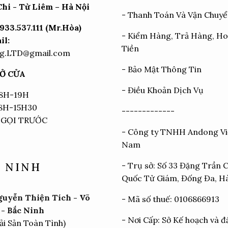
hi - Từ Liêm – Hà Nội
-
Thanh Toán Và Vận Chuy
933.537.111 (Mr.Hòa)
-
Kiểm Hàng, Trả Hàng, H
il:
Tiền
g.LTD@gmail.com
-
Bảo Mật Thông Tin
Ở CỬA
-
Điều Khoản Dịch Vụ
 8H-19H
 8H-15H30
-------------
 GỌI TRƯỚC
- Công ty TNHH Andong Vi
Nam
- Trụ sở: Số 33 Đặng Trần 
 NINH
Quốc Tử Giám, Đống Đa, H
uyễn Thiện Tích - Võ
- Mã số thuế: 0106866913
- Bắc Ninh
- Nơi Cấp: Sở Kế hoạch và đ
ải Sản Toàn Tình)