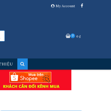
My Account
0
0
₫
 THIỆU