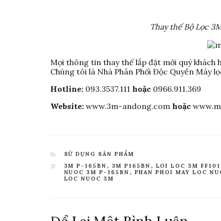
Thay thế Bộ Lọc 3
Mọi thông tin thay thế lắp đặt mới quý khách 
Chúng tôi là Nhà Phân Phối Độc Quyền Máy lọ
Hotline:
093.3537.111
hoặc
0966.911.369
Website:
www.3m-andong.com
hoặc
www.ma
CATEGORIES
SỬ DỤNG SẢN PHẨM
TAGS
3M P-165BN
,
3M P165BN
,
LOI LOC 3M FF101
NUOC 3M P-165BN
,
PHAN PHOI MAY LOC NU
LOC NUOC 3M