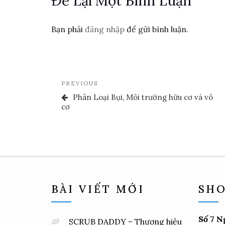
Để Lại Một Bình Luận
Bạn phải
đăng nhập
để gửi bình luận.
Điều
Previous
PREVIOUS
Hướng
Post
Phân Loại Bụi, Môi trường hữu cơ và vô
cơ
Bài
Viết
BÀI VIẾT MỚI
SHO
Số 7 N
SCRUB DADDY – Thương hiệu