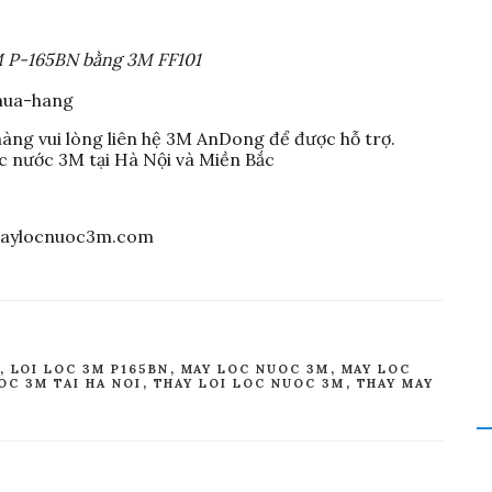
M P-165BN bằng 3M FF101
hàng vui lòng liên hệ 3M AnDong để được hỗ trợ.
c nước 3M tại Hà Nội và Miền Bắc
ylocnuoc3m.com
,
LOI LOC 3M P165BN
,
MAY LOC NUOC 3M
,
MAY LOC
OC 3M TAI HA NOI
,
THAY LOI LOC NUOC 3M
,
THAY MAY