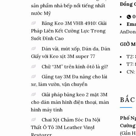
Đổng C
sản phẩm nhà bếp nổi tiếng nhất
nước Mỹ
0
Băng Keo 3M VHB 4910: Giải
Ema
Pháp Liên Kết Cường Lực Trong
AnDon
Suốt Đỉnh Cao
GIỜ M
Dán vải, mút xốp, Dán da, Dán
Giấy với Keo xịt 3M super 77
T2:
T7:
Chữ “3M” trên kính ôtô là gì?
CN:
Găng tay 3M Đa năng cho lái
xe, làm vườn, vận chuyển
Giải pháp băng keo 2 mặt 3M
BẮC
cho dán màn hình điện thoại, màn
hình máy tính
Phố Ng
Chai Xịt Chăm Sóc Da Nội
Cường 
Thất Ô Tô 3M Leather Vinyl
(Gần H
Restorer