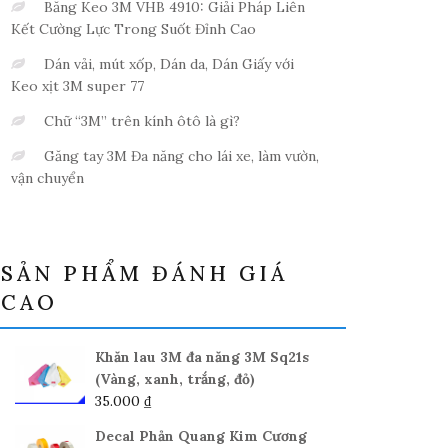
Băng Keo 3M VHB 4910: Giải Pháp Liên
Kết Cường Lực Trong Suốt Đỉnh Cao
Dán vải, mút xốp, Dán da, Dán Giấy với
Keo xịt 3M super 77
Chữ “3M” trên kính ôtô là gì?
Găng tay 3M Đa năng cho lái xe, làm vườn,
vận chuyển
SẢN PHẨM ĐÁNH GIÁ
CAO
Khăn lau 3M đa năng 3M Sq21s
(Vàng, xanh, trắng, đỏ)
35.000
₫
Decal Phản Quang Kim Cương