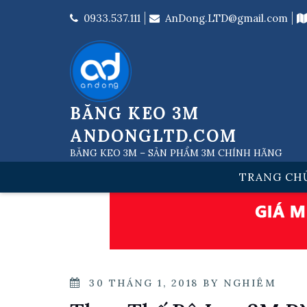
Skip
to
0933.537.111
AnDong.LTD@gmail.com
content
BĂNG KEO 3M
ANDONGLTD.COM
BĂNG KEO 3M – SẢN PHẨM 3M CHÍNH HÃNG
TRANG CH
POSTED
30 THÁNG 1, 2018
BY
NGHIÊM
ON