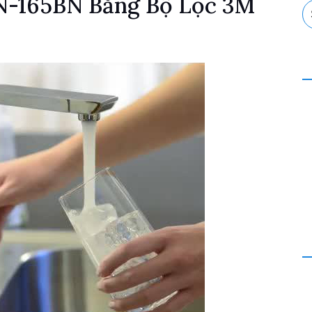
N-165BN Bằng Bộ Lọc 3M
S
fo