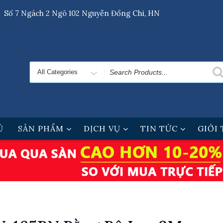
Số 7 Ngách 2 Ngõ 102 Nguyễn Đổng Chi, HN
Search
for
Ủ
SẢN PHẨM
DỊCH VỤ
TIN TỨC
GIỚI