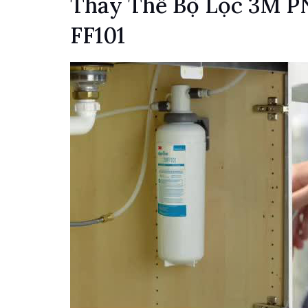
Thay Thế Bộ Lọc 3M P
FF101