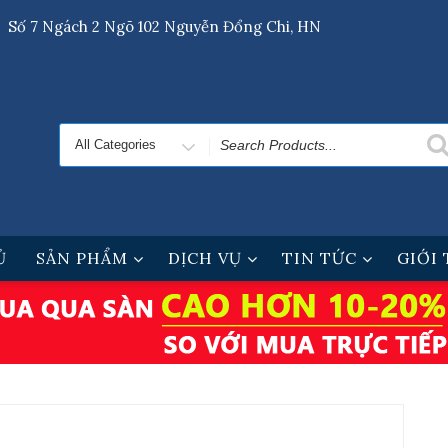
Số 7 Ngách 2 Ngõ 102 Nguyễn Đổng Chi, HN
Search
for
Ủ
SẢN PHẨM
DỊCH VỤ
TIN TỨC
GIỚI