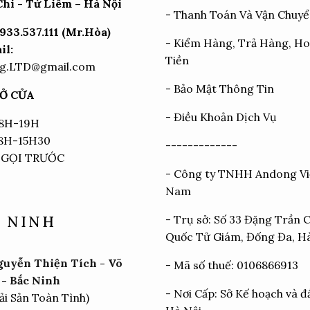
hi - Từ Liêm – Hà Nội
-
Thanh Toán Và Vận Chuy
933.537.111 (Mr.Hòa)
-
Kiểm Hàng, Trả Hàng, H
il:
Tiền
g.LTD@gmail.com
-
Bảo Mật Thông Tin
Ở CỬA
-
Điều Khoản Dịch Vụ
 8H-19H
 8H-15H30
-------------
 GỌI TRƯỚC
- Công ty TNHH Andong Vi
Nam
- Trụ sở: Số 33 Đặng Trần 
 NINH
Quốc Tử Giám, Đống Đa, H
uyễn Thiện Tích - Võ
- Mã số thuế: 0106866913
- Bắc Ninh
- Nơi Cấp: Sở Kế hoạch và đ
ải Sản Toàn Tình)