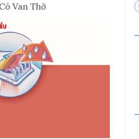
S
Có Van Thở
fo