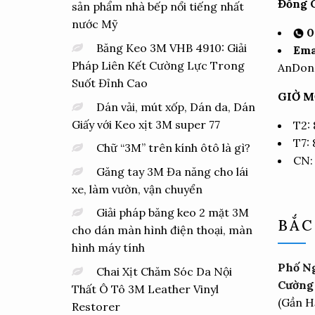
Đổng C
sản phẩm nhà bếp nổi tiếng nhất
nước Mỹ
0
Băng Keo 3M VHB 4910: Giải
Ema
Pháp Liên Kết Cường Lực Trong
AnDon
Suốt Đỉnh Cao
GIỜ M
Dán vải, mút xốp, Dán da, Dán
Giấy với Keo xịt 3M super 77
T2:
T7:
Chữ “3M” trên kính ôtô là gì?
CN:
Găng tay 3M Đa năng cho lái
xe, làm vườn, vận chuyển
Giải pháp băng keo 2 mặt 3M
BẮC
cho dán màn hình điện thoại, màn
hình máy tính
Phố Ng
Chai Xịt Chăm Sóc Da Nội
Cường 
Thất Ô Tô 3M Leather Vinyl
(Gần H
Restorer