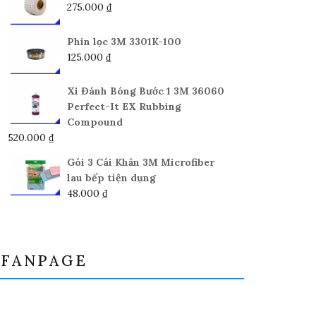
275.000
₫
35.000 ₫
đến
Phin lọc 3M 3301K-100
49.000 ₫
125.000
₫
Xi Đánh Bóng Bước 1 3M 36060
Perfect-It EX Rubbing
Compound
520.000
₫
Gói 3 Cái Khăn 3M Microfiber
lau bếp tiện dụng
48.000
₫
FANPAGE