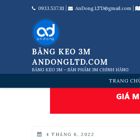
Skip
to
0933.537.111
AnDong.LTD@gmail.com
content
BĂNG KEO 3M
ANDONGLTD.COM
BĂNG KEO 3M – SẢN PHẨM 3M CHÍNH HÃNG
TRANG CH
POSTED
4 THÁNG 6, 2022
ON