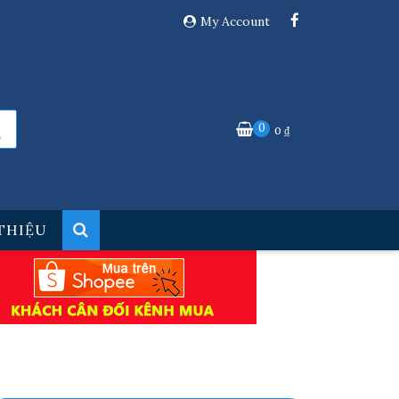
My Account
0
0
₫
 THIỆU