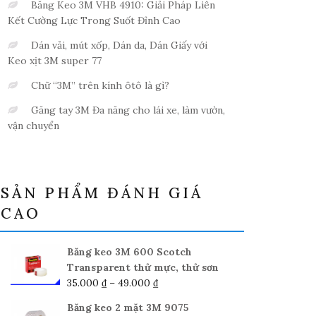
Băng Keo 3M VHB 4910: Giải Pháp Liên
Kết Cường Lực Trong Suốt Đỉnh Cao
Dán vải, mút xốp, Dán da, Dán Giấy với
Keo xịt 3M super 77
Chữ “3M” trên kính ôtô là gì?
Găng tay 3M Đa năng cho lái xe, làm vườn,
vận chuyển
SẢN PHẨM ĐÁNH GIÁ
CAO
Băng keo 3M 600 Scotch
Transparent thử mực, thử sơn
Khoảng
35.000
₫
–
49.000
₫
giá:
Băng keo 2 mặt 3M 9075
từ