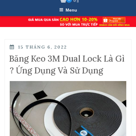
0
₫
Menu
POSTED
15 THÁNG 6, 2022
ON
Băng Keo 3M Dual Lock Là Gì
? Ứng Dụng Và Sử Dụng