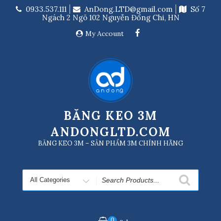
Skip
0933.537.111
AnDong.LTD@gmail.com
Số 7
to
Ngách 2 Ngõ 102 Nguyễn Đổng Chi, HN
content
My Account
BĂNG KEO 3M
ANDONGLTD.COM
BĂNG KEO 3M – SẢN PHẨM 3M CHÍNH HÃNG
Search
for
0