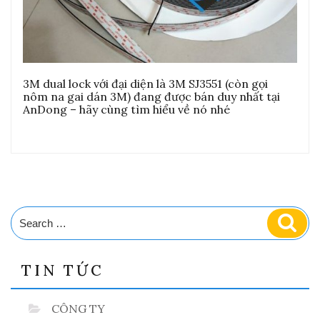
3M dual lock với đại diện là 3M SJ3551 (còn gọi
nôm na gai dán 3M) đang được bán duy nhất tại
AnDong – hãy cùng tìm hiểu về nó nhé
Search
Sear
for:
TIN TỨC
CÔNG TY