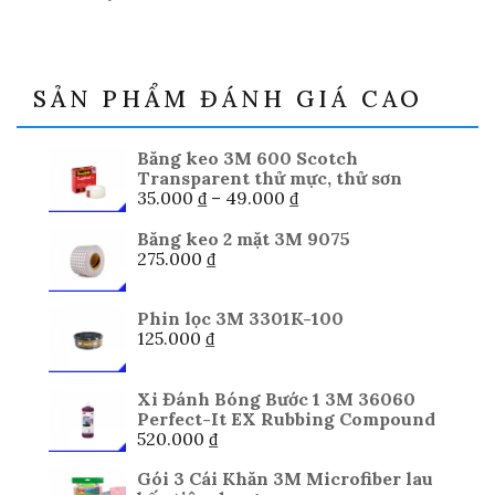
SẢN PHẨM ĐÁNH GIÁ CAO
Băng keo 3M 600 Scotch
Transparent thử mực, thử sơn
Khoảng
35.000
₫
–
49.000
₫
giá:
từ
Băng keo 2 mặt 3M 9075
35.000 ₫
275.000
₫
đến
49.000 ₫
Phin lọc 3M 3301K-100
125.000
₫
Xi Đánh Bóng Bước 1 3M 36060
Perfect-It EX Rubbing Compound
520.000
₫
Gói 3 Cái Khăn 3M Microfiber lau