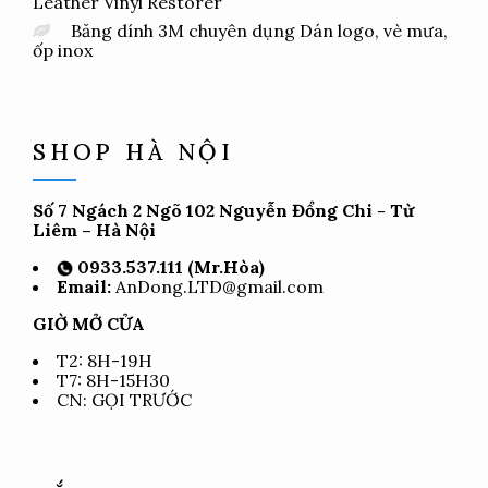
Leather Vinyl Restorer
Băng dính 3M chuyên dụng Dán logo, vè mưa,
ốp inox
SHOP HÀ NỘI
Số 7 Ngách 2 Ngõ 102 Nguyễn Đổng Chi - Từ
Liêm – Hà Nội
0933.537.111 (Mr.Hòa)
Email:
AnDong.LTD@gmail.com
GIỜ MỞ CỬA
T2: 8H-19H
T7: 8H-15H30
CN: GỌI TRƯỚC