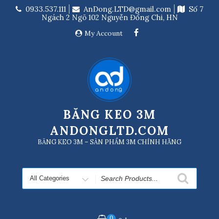
Skip
0933.537.111
AnDong.LTD@gmail.com
Số 7
to
Ngách 2 Ngõ 102 Nguyễn Đổng Chi, HN
content
My Account
BĂNG KEO 3M
ANDONGLTD.COM
BĂNG KEO 3M – SẢN PHẨM 3M CHÍNH HÃNG
Search
for
0