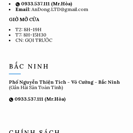
0933.537.111 (Mr.Hòa)
Email:
AnDong.LTD@gmail.com
GIỜ MỞ CỬA
T2: 8H-19H
T7: 8H-15H30
CN: GỌI TRƯỚC
BẮC NINH
Phố Nguyễn Thiện Tích - Võ Cường - Bắc Ninh
(Gần Hải Sản Toàn Tình)
0933.537.111 (Mr.Hòa)
CHÍNH SÁCH