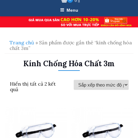
0
₫
Menu
Trang chủ
» Sản phẩm được gắn thẻ “kính chống hóa
chất 3m”
Kính Chống Hóa Chất 3m
Hiển thị tất cả 2 kết
Đã
quả
sắp
xếp
theo
mức
độ
phổ
biến