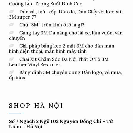
Cường Lực Trong Suốt Đỉnh Cao
Dán vải, mút xốp, Dán da, Dán Giấy với Keo xịt
3M super 77
Chữ “3M” trên kính ôtô là gì?
Găng tay 3M Đa năng cho lái xe, làm vườn, vận
chuyển
Giải pháp băng keo 2 mặt 3M cho dán màn
hình điện thoại, màn hình máy tính
Chai Xịt Chăm Sóc Da Nội Thất Ô Tô 3M
Leather Vinyl Restorer
Băng dính 3M chuyên dụng Dán logo, vè mưa,
ốp inox
SHOP HÀ NỘI
Số 7 Ngách 2 Ngõ 102 Nguyễn Đổng Chi - Từ
Liêm – Hà Nội