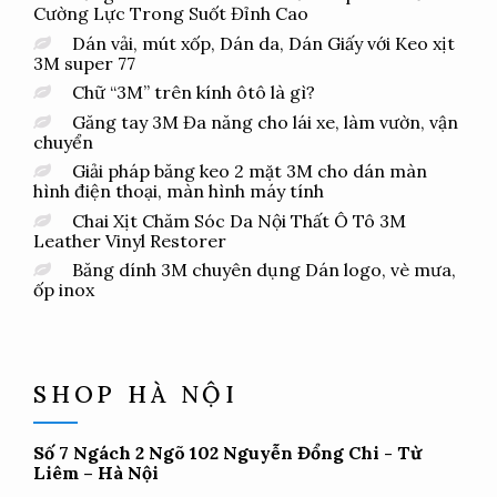
Cường Lực Trong Suốt Đỉnh Cao
Dán vải, mút xốp, Dán da, Dán Giấy với Keo xịt
3M super 77
Chữ “3M” trên kính ôtô là gì?
Găng tay 3M Đa năng cho lái xe, làm vườn, vận
chuyển
Giải pháp băng keo 2 mặt 3M cho dán màn
hình điện thoại, màn hình máy tính
Chai Xịt Chăm Sóc Da Nội Thất Ô Tô 3M
Leather Vinyl Restorer
Băng dính 3M chuyên dụng Dán logo, vè mưa,
ốp inox
SHOP HÀ NỘI
Số 7 Ngách 2 Ngõ 102 Nguyễn Đổng Chi - Từ
Liêm – Hà Nội