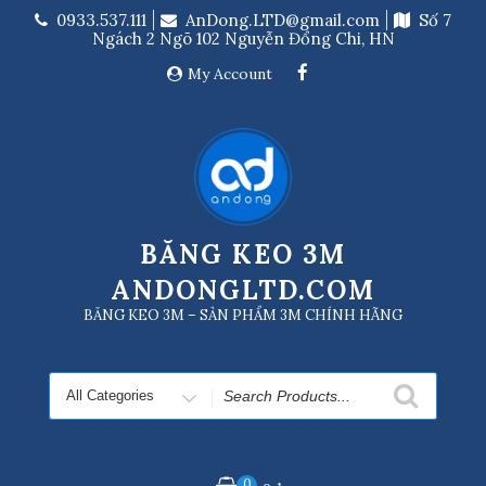
Skip
0933.537.111
AnDong.LTD@gmail.com
Số 7
to
Ngách 2 Ngõ 102 Nguyễn Đổng Chi, HN
content
My Account
BĂNG KEO 3M
ANDONGLTD.COM
BĂNG KEO 3M – SẢN PHẨM 3M CHÍNH HÃNG
Search
for
0