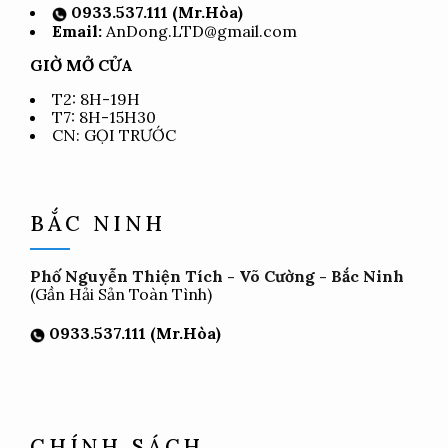
0933.537.111 (Mr.Hòa)
Email:
AnDong.LTD@gmail.com
GIỜ MỞ CỬA
T2: 8H-19H
T7: 8H-15H30
CN: GỌI TRƯỚC
BẮC NINH
Phố Nguyễn Thiện Tích - Võ Cường - Bắc Ninh
(Gần Hải Sản Toàn Tình)
0933.537.111 (Mr.Hòa)
CHÍNH SÁCH