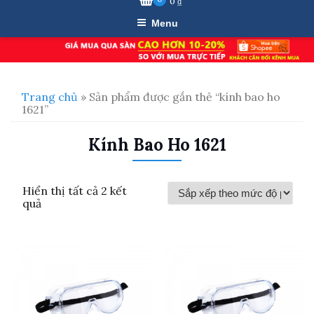
0
₫
Menu
Trang chủ
» Sản phẩm được gắn thẻ “kính bao ho
1621”
Kính Bao Ho 1621
Hiển thị tất cả 2 kết
Đã
quả
sắp
xếp
theo
mức
độ
phổ
biến