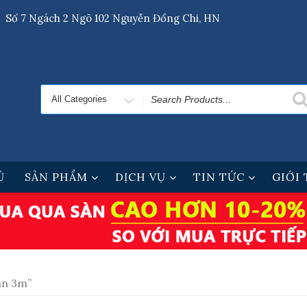
Số 7 Ngách 2 Ngõ 102 Nguyễn Đổng Chi, HN
Search
for
Ủ
SẢN PHẨM
DỊCH VỤ
TIN TỨC
GIỚI
an 3m”