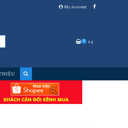
My Account
0
0
₫
 THIỆU