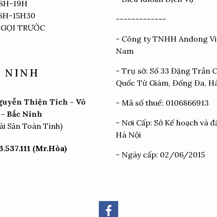
 8H-19H
 8H-15H30
-------------
 GỌI TRƯỚC
- Công ty TNHH Andong Vi
Nam
- Trụ sở: Số 33 Đặng Trần 
 NINH
Quốc Tử Giám, Đống Đa, H
uyễn Thiện Tích - Võ
- Mã số thuế: 0106866913
- Bắc Ninh
- Nơi Cấp: Sở Kế hoạch và đ
ải Sản Toàn Tình)
Hà Nội
.537.111 (Mr.Hòa)
- Ngày cấp: 02/06/2015