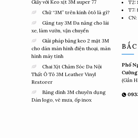
Giấy với Keo xịt 3M super 77
T2:
T7:
Chữ “3M” trên kính ôtô là gì?
CN:
Găng tay 3M Đa năng cho lái
xe, làm vườn, vận chuyển
Giải pháp băng keo 2 mặt 3M
BẮC
cho dán màn hình điện thoại, màn
hình máy tính
Phố Ng
Chai Xịt Chăm Sóc Da Nội
Cường 
Thất Ô Tô 3M Leather Vinyl
(Gần H
Restorer
Băng dính 3M chuyên dụng
0933
Dán logo, vè mưa, ốp inox