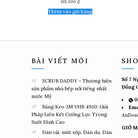
185.000
₫
Thêm vào giỏ hàng
BÀI VIẾT MỚI
SHO
Số 7 N
SCRUB DADDY – Thương hiệu
Đổng C
sản phẩm nhà bếp nổi tiếng nhất
nước Mỹ
0
Băng Keo 3M VHB 4910: Giải
Ema
Pháp Liên Kết Cường Lực Trong
AnDon
Suốt Đỉnh Cao
GIỜ M
Dán vải, mút xốp, Dán da, Dán