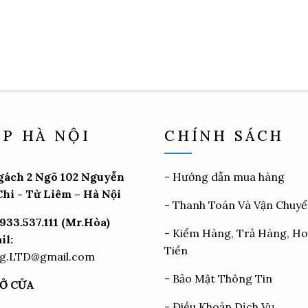
P HÀ NỘI
CHÍNH SÁCH
gách 2 Ngõ 102 Nguyễn
-
Hướng dẫn mua hàng
hi - Từ Liêm – Hà Nội
-
Thanh Toán Và Vận Chuy
933.537.111 (Mr.Hòa)
-
Kiểm Hàng, Trả Hàng, H
il:
Tiền
g.LTD@gmail.com
-
Bảo Mật Thông Tin
Ở CỬA
-
Điều Khoản Dịch Vụ