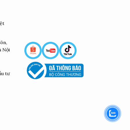
ệt
Côn,
à Nội
ầu tư