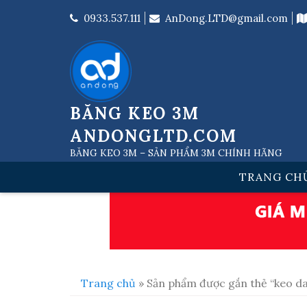
Skip
to
0933.537.111
AnDong.LTD@gmail.com
content
BĂNG KEO 3M
ANDONGLTD.COM
BĂNG KEO 3M – SẢN PHẨM 3M CHÍNH HÃNG
TRANG CH
Trang chủ
» Sản phẩm được gắn thẻ “keo d