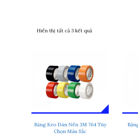
Đã
Hiển thị tất cả 3 kết quả
sắp
xếp
theo
mức
độ
phổ
biến
Băng Keo Dán Nền 3M 764 Tùy
Băn
Chọn Màu Sắc