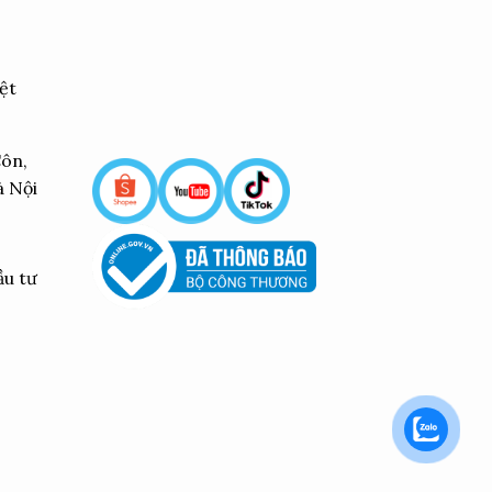
ệt
Côn,
à Nội
ầu tư