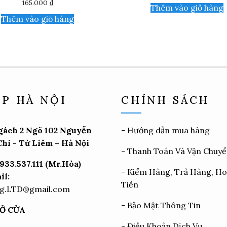
165.000
₫
Thêm vào giỏ hàng
Thêm vào giỏ hàng
P HÀ NỘI
CHÍNH SÁCH
gách 2 Ngõ 102 Nguyễn
-
Hướng dẫn mua hàng
hi - Từ Liêm – Hà Nội
-
Thanh Toán Và Vận Chuy
933.537.111 (Mr.Hòa)
-
Kiểm Hàng, Trả Hàng, H
il:
Tiền
g.LTD@gmail.com
-
Bảo Mật Thông Tin
Ở CỬA
-
Điều Khoản Dịch Vụ