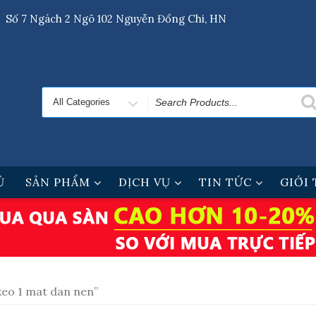
Số 7 Ngách 2 Ngõ 102 Nguyễn Đổng Chi, HN
Search
for
Ủ
SẢN PHẨM
DỊCH VỤ
TIN TỨC
GIỚI
keo 1 mat dan nen”