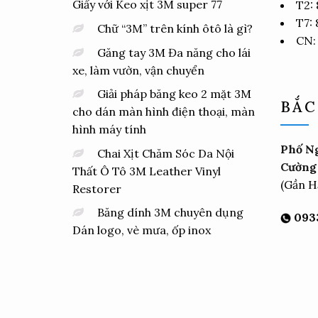
Giấy với Keo xịt 3M super 77
T2:
T7:
Chữ “3M” trên kính ôtô là gì?
CN:
Găng tay 3M Đa năng cho lái
xe, làm vườn, vận chuyển
Giải pháp băng keo 2 mặt 3M
BẮC
cho dán màn hình điện thoại, màn
hình máy tính
Phố Ng
Chai Xịt Chăm Sóc Da Nội
Cường 
Thất Ô Tô 3M Leather Vinyl
(Gần H
Restorer
Băng dính 3M chuyên dụng
0933
Dán logo, vè mưa, ốp inox