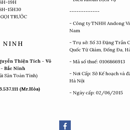
 8H-19H
 8H-15H30
-------------
 GỌI TRƯỚC
- Công ty TNHH Andong Vi
Nam
- Trụ sở: Số 33 Đặng Trần 
 NINH
Quốc Tử Giám, Đống Đa, H
uyễn Thiện Tích - Võ
- Mã số thuế: 0106866913
- Bắc Ninh
- Nơi Cấp: Sở Kế hoạch và đ
ải Sản Toàn Tình)
Hà Nội
.537.111 (Mr.Hòa)
- Ngày cấp: 02/06/2015