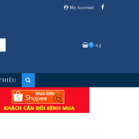
My Account
0
0
₫
 THIỆU