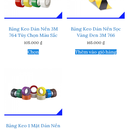
Băng Keo Dán Nền 3M
Băng Keo Dán Nền Sọc
764 Tùy Chọn Màu Sắc
Vàng Đen 3M 766
105.000
₫
165.000
₫
Sản
Chọn
Thêm vào giỏ hàng
phẩm
này
có
nhiều
biến
thể.
Các
tùy
chọn
có
thể
được
chọn
trên
Băng Keo 1 Mặt Dán Nền
trang