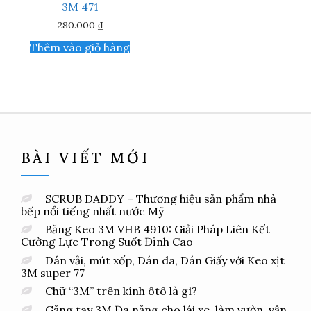
3M 471
sản
phẩm
280.000
₫
Thêm vào giỏ hàng
BÀI VIẾT MỚI
SCRUB DADDY – Thương hiệu sản phẩm nhà
bếp nổi tiếng nhất nước Mỹ
Băng Keo 3M VHB 4910: Giải Pháp Liên Kết
Cường Lực Trong Suốt Đỉnh Cao
Dán vải, mút xốp, Dán da, Dán Giấy với Keo xịt
3M super 77
Chữ “3M” trên kính ôtô là gì?
Găng tay 3M Đa năng cho lái xe, làm vườn, vận