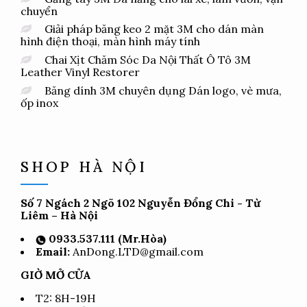
chuyển
Giải pháp băng keo 2 mặt 3M cho dán màn
hình điện thoại, màn hình máy tính
Chai Xịt Chăm Sóc Da Nội Thất Ô Tô 3M
Leather Vinyl Restorer
Băng dính 3M chuyên dụng Dán logo, vè mưa,
ốp inox
SHOP HÀ NỘI
Số 7 Ngách 2 Ngõ 102 Nguyễn Đổng Chi - Từ
Liêm – Hà Nội
0933.537.111 (Mr.Hòa)
Email:
AnDong.LTD@gmail.com
GIỜ MỞ CỬA
T2: 8H-19H