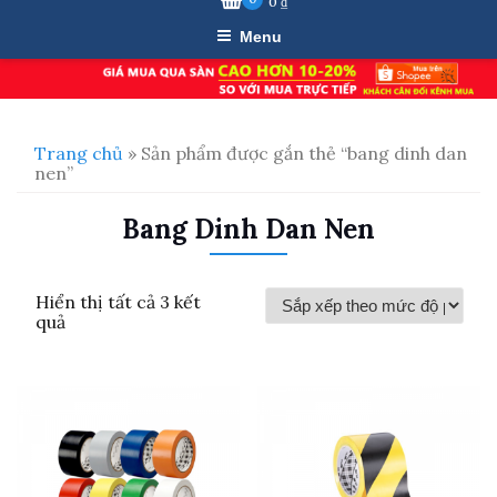
0
₫
Menu
Trang chủ
» Sản phẩm được gắn thẻ “bang dinh dan
nen”
Bang Dinh Dan Nen
Hiển thị tất cả 3 kết
Đã
quả
sắp
xếp
theo
mức
độ
phổ
biến