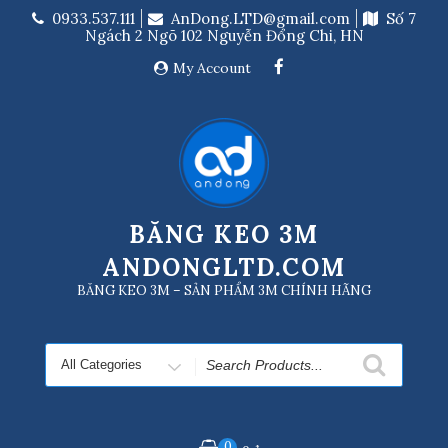
Skip
0933.537.111
AnDong.LTD@gmail.com
Số 7
to
Ngách 2 Ngõ 102 Nguyễn Đổng Chi, HN
content
My Account
BĂNG KEO 3M
ANDONGLTD.COM
BĂNG KEO 3M – SẢN PHẨM 3M CHÍNH HÃNG
Search
for
0