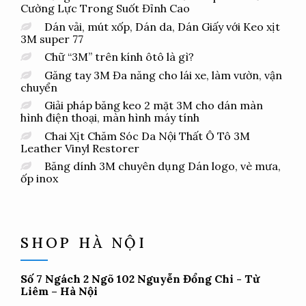
Cường Lực Trong Suốt Đỉnh Cao
Dán vải, mút xốp, Dán da, Dán Giấy với Keo xịt
3M super 77
Chữ “3M” trên kính ôtô là gì?
Găng tay 3M Đa năng cho lái xe, làm vườn, vận
chuyển
Giải pháp băng keo 2 mặt 3M cho dán màn
hình điện thoại, màn hình máy tính
Chai Xịt Chăm Sóc Da Nội Thất Ô Tô 3M
Leather Vinyl Restorer
Băng dính 3M chuyên dụng Dán logo, vè mưa,
ốp inox
SHOP HÀ NỘI
Số 7 Ngách 2 Ngõ 102 Nguyễn Đổng Chi - Từ
Liêm – Hà Nội