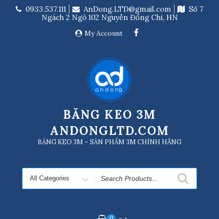
Skip
0933.537.111
AnDong.LTD@gmail.com
Số 7
to
Ngách 2 Ngõ 102 Nguyễn Đổng Chi, HN
content
My Account
BĂNG KEO 3M
ANDONGLTD.COM
BĂNG KEO 3M – SẢN PHẨM 3M CHÍNH HÃNG
Search
for
0