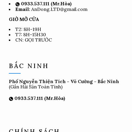
0933.537.111 (Mr.Hòa)
Email:
AnDong.LTD@gmail.com
GIỜ MỞ CỬA
T2: 8H-19H
T7: 8H-15H30
CN: GỌI TRƯỚC
BẮC NINH
Phố Nguyễn Thiện Tích - Võ Cường - Bắc Ninh
(Gần Hải Sản Toàn Tình)
0933.537.111 (Mr.Hòa)
CHÍNH SÁCH