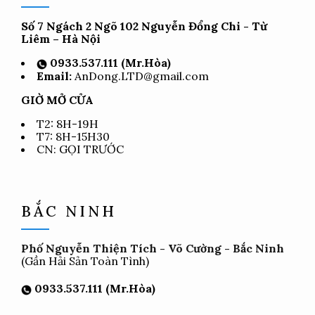
Số 7 Ngách 2 Ngõ 102 Nguyễn Đổng Chi - Từ
Liêm – Hà Nội
0933.537.111 (Mr.Hòa)
Email:
AnDong.LTD@gmail.com
GIỜ MỞ CỬA
T2: 8H-19H
T7: 8H-15H30
CN: GỌI TRƯỚC
BẮC NINH
Phố Nguyễn Thiện Tích - Võ Cường - Bắc Ninh
(Gần Hải Sản Toàn Tình)
0933.537.111 (Mr.Hòa)