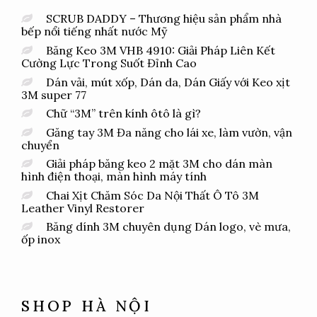
SCRUB DADDY – Thương hiệu sản phẩm nhà
bếp nổi tiếng nhất nước Mỹ
Băng Keo 3M VHB 4910: Giải Pháp Liên Kết
Cường Lực Trong Suốt Đỉnh Cao
Dán vải, mút xốp, Dán da, Dán Giấy với Keo xịt
3M super 77
Chữ “3M” trên kính ôtô là gì?
Găng tay 3M Đa năng cho lái xe, làm vườn, vận
chuyển
Giải pháp băng keo 2 mặt 3M cho dán màn
hình điện thoại, màn hình máy tính
Chai Xịt Chăm Sóc Da Nội Thất Ô Tô 3M
Leather Vinyl Restorer
Băng dính 3M chuyên dụng Dán logo, vè mưa,
ốp inox
SHOP HÀ NỘI