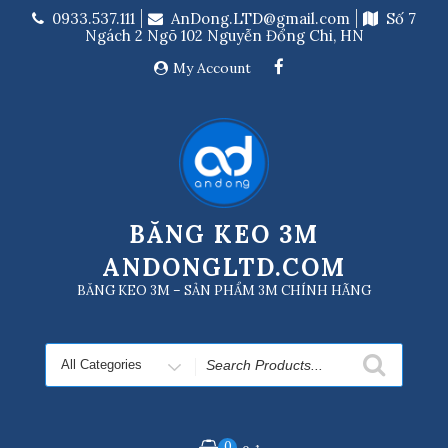
Skip
0933.537.111
AnDong.LTD@gmail.com
Số 7
to
Ngách 2 Ngõ 102 Nguyễn Đổng Chi, HN
content
My Account
BĂNG KEO 3M
ANDONGLTD.COM
BĂNG KEO 3M – SẢN PHẨM 3M CHÍNH HÃNG
Search
for
0