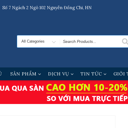
Số 7 Ngách 2 Ngõ 102 Nguyễn Đổng Chi, HN
Search
for
Ủ
SẢN PHẨM
DỊCH VỤ
TIN TỨC
GIỚI