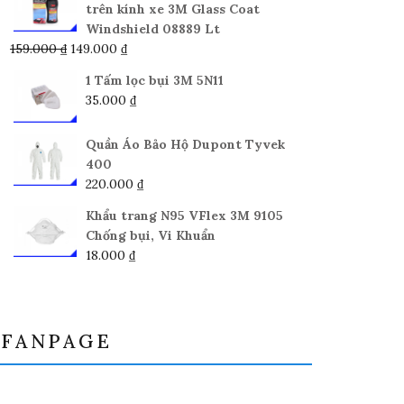
trên kính xe 3M Glass Coat
Windshield 08889 Lt
Giá
Giá
159.000
₫
149.000
₫
gốc
hiện
1 Tấm lọc bụi 3M 5N11
là:
tại
35.000
₫
159.000 ₫.
là:
149.000 ₫.
Quần Áo Bảo Hộ Dupont Tyvek
400
220.000
₫
Khẩu trang N95 VFlex 3M 9105
Chống bụi, Vi Khuẩn
18.000
₫
FANPAGE