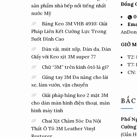
Đổng C
sản phẩm nhà bếp nổi tiếng nhất
nước Mỹ
0
Băng Keo 3M VHB 4910: Giải
Ema
Pháp Liên Kết Cường Lực Trong
AnDon
Suốt Đỉnh Cao
GIỜ M
Dán vải, mút xốp, Dán da, Dán
Giấy với Keo xịt 3M super 77
T2:
T7:
Chữ “3M” trên kính ôtô là gì?
CN:
Găng tay 3M Đa năng cho lái
xe, làm vườn, vận chuyển
Giải pháp băng keo 2 mặt 3M
BẮC
cho dán màn hình điện thoại, màn
hình máy tính
Phố Ng
Chai Xịt Chăm Sóc Da Nội
Cường 
Thất Ô Tô 3M Leather Vinyl
(Gần H
Restorer