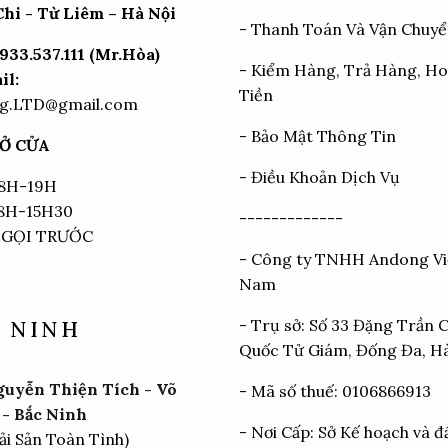
hi - Từ Liêm – Hà Nội
-
Thanh Toán Và Vận Chuy
933.537.111 (Mr.Hòa)
-
Kiểm Hàng, Trả Hàng, H
il:
Tiền
g.LTD@gmail.com
-
Bảo Mật Thông Tin
Ở CỬA
-
Điều Khoản Dịch Vụ
 8H-19H
 8H-15H30
-------------
 GỌI TRƯỚC
- Công ty TNHH Andong Vi
Nam
- Trụ sở: Số 33 Đặng Trần 
 NINH
Quốc Tử Giám, Đống Đa, H
uyễn Thiện Tích - Võ
- Mã số thuế: 0106866913
- Bắc Ninh
- Nơi Cấp: Sở Kế hoạch và đ
ải Sản Toàn Tình)