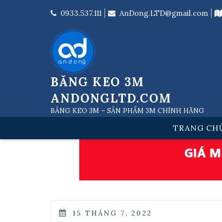
Skip
to
0933.537.111
AnDong.LTD@gmail.com
content
BĂNG KEO 3M
ANDONGLTD.COM
BĂNG KEO 3M – SẢN PHẨM 3M CHÍNH HÃNG
TRANG CH
POSTED
15 THÁNG 7, 2022
ON