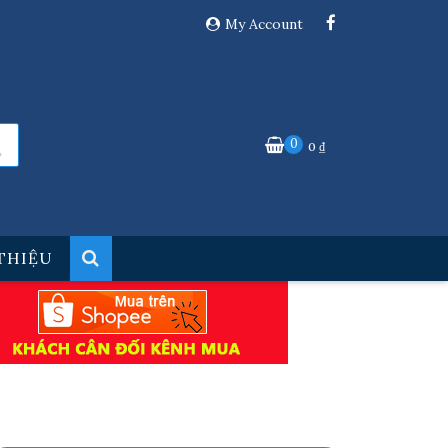
My Account
0
0
₫
 THIỆU