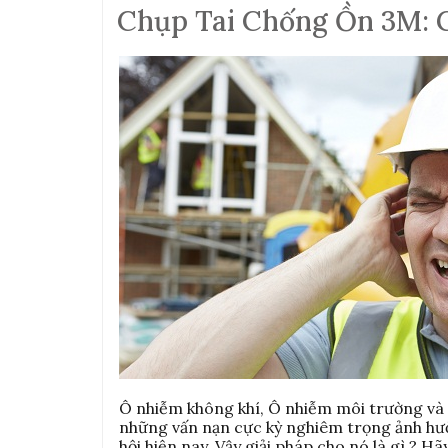
Chụp Tai Chống Ồn 3M: 
Ô nhiễm không khí, Ô nhiễm môi trường và
những vấn nạn cực kỳ nghiêm trọng ảnh hư
hội hiện nay. Vậy giải pháp cho nó là gì ? 