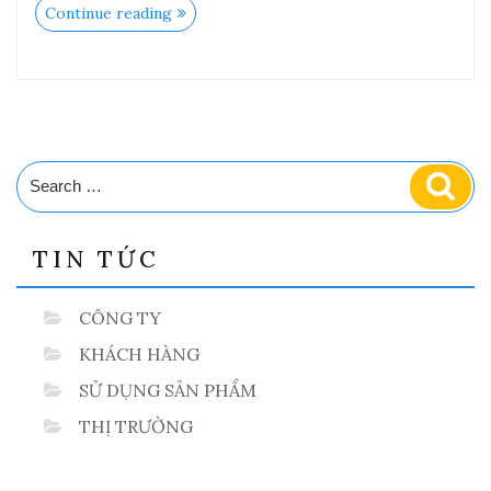
“Lưu
Continue reading
ý
nguy
hại
khi
dùng
điều
hòa
ôtô
chỉ
Search
Sear
lấy
for:
gió
trong”
TIN TỨC
CÔNG TY
KHÁCH HÀNG
SỬ DỤNG SẢN PHẨM
THỊ TRƯỜNG