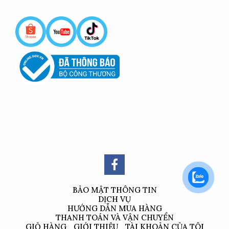
BẢO MẬT THÔNG TIN
DỊCH VỤ
HƯỚNG DẪN MUA HÀNG
THANH TOÁN VÀ VẬN CHUYỂN
GIỎ HÀNG
GIỚI THIỆU
TÀI KHOẢN CỦA TÔI