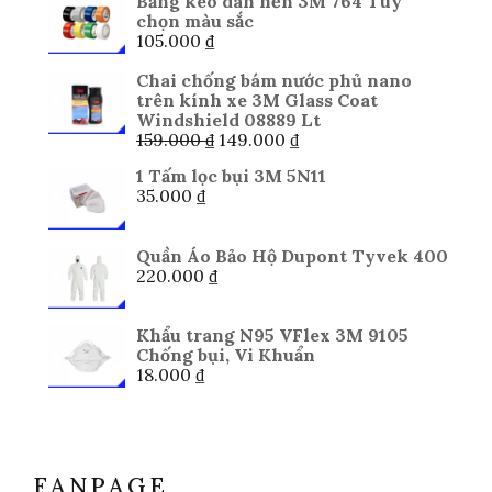
Băng keo dán nền 3M 764 Tùy
chọn màu sắc
105.000
₫
Chai chống bám nước phủ nano
trên kính xe 3M Glass Coat
Windshield 08889 Lt
Giá
Giá
159.000
₫
149.000
₫
gốc
hiện
1 Tấm lọc bụi 3M 5N11
là:
tại
35.000
₫
159.000 ₫.
là:
149.000 ₫.
Quần Áo Bảo Hộ Dupont Tyvek 400
220.000
₫
Khẩu trang N95 VFlex 3M 9105
Chống bụi, Vi Khuẩn
18.000
₫
FANPAGE