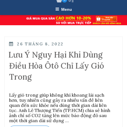
0
₫
Menu
POSTED
26 THÁNG 8, 2022
ON
Lưu Ý Nguy Hại Khi Dùng
Điều Hòa Ôtô Chỉ Lấy Gió
Trong
Lấy gió trong giúp không khí khoang lái sạch
hơn, tuy nhiên cũng gây ra nhiều vấn đề liên
quan đến sức khỏe nếu dùng thời gian dài liên
tục. Anh Lê Thượng Tiến (TP.HCM) chia sẻ hình
ảnh chỉ số CO2 tăng lên mức báo động đỏ sau
một thời gian dài sử dụng …