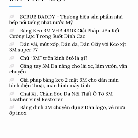
SCRUB DADDY – Thương hiệu sản phẩm nhà
bếp nổi tiếng nhất nước Mỹ
Băng Keo 3M VHB 4910: Giải Pháp Liên Kết
Cường Lực Trong Suốt Đỉnh Cao
Dán vải, mút xốp, Dán da, Dán Giấy với Keo xịt
3M super 77
Chữ “3M” trên kính ôtô là gì?
Găng tay 3M Đa năng cho lái xe, làm vườn, vận
chuyển
Giải pháp băng keo 2 mặt 3M cho dán màn
hình điện thoại, màn hình máy tính
Chai Xịt Chăm Sóc Da Nội Thất Ô Tô 3M
Leather Vinyl Restorer
Băng dính 3M chuyên dụng Dán logo, vè mưa,
ốp inox