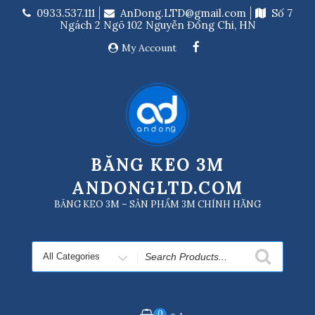
Skip
0933.537.111
AnDong.LTD@gmail.com
Số 7
to
Ngách 2 Ngõ 102 Nguyễn Đổng Chi, HN
content
My Account
BĂNG KEO 3M
ANDONGLTD.COM
BĂNG KEO 3M – SẢN PHẨM 3M CHÍNH HÃNG
Search
for
0