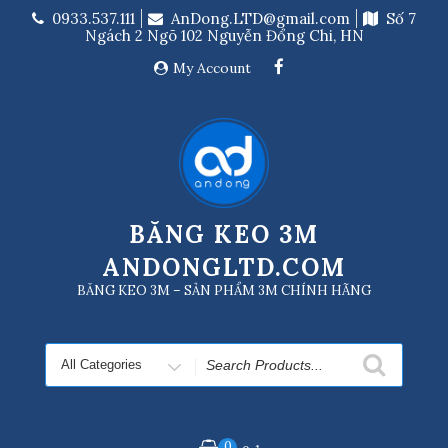
Skip
0933.537.111
AnDong.LTD@gmail.com
Số 7
to
Ngách 2 Ngõ 102 Nguyễn Đổng Chi, HN
content
My Account
BĂNG KEO 3M
ANDONGLTD.COM
BĂNG KEO 3M – SẢN PHẨM 3M CHÍNH HÃNG
Search
for
0