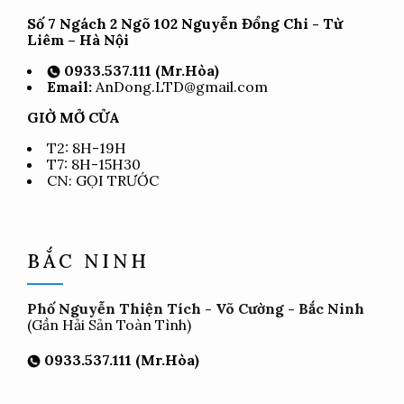
Số 7 Ngách 2 Ngõ 102 Nguyễn Đổng Chi - Từ
Liêm – Hà Nội
0933.537.111 (Mr.Hòa)
Email:
AnDong.LTD@gmail.com
GIỜ MỞ CỬA
T2: 8H-19H
T7: 8H-15H30
CN: GỌI TRƯỚC
BẮC NINH
Phố Nguyễn Thiện Tích - Võ Cường - Bắc Ninh
(Gần Hải Sản Toàn Tình)
0933.537.111 (Mr.Hòa)