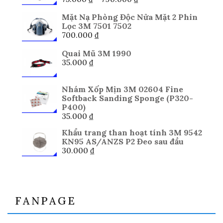
giá:
từ
Mặt Nạ Phòng Độc Nửa Mặt 2 Phin
75.000 ₫
Lọc 3M 7501 7502
đến
700.000
₫
790.000 ₫
Quai Mũ 3M 1990
35.000
₫
Nhám Xốp Mịn 3M 02604 Fine
Softback Sanding Sponge (P320-
P400)
35.000
₫
Khẩu trang than hoạt tính 3M 9542
KN95 AS/ANZS P2 Đeo sau đầu
30.000
₫
FANPAGE