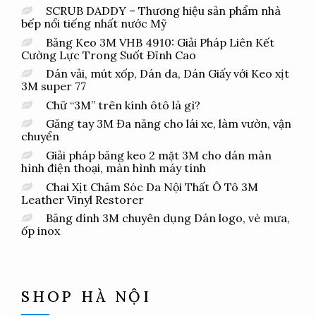
SCRUB DADDY – Thương hiệu sản phẩm nhà
bếp nổi tiếng nhất nước Mỹ
Băng Keo 3M VHB 4910: Giải Pháp Liên Kết
Cường Lực Trong Suốt Đỉnh Cao
Dán vải, mút xốp, Dán da, Dán Giấy với Keo xịt
3M super 77
Chữ “3M” trên kính ôtô là gì?
Găng tay 3M Đa năng cho lái xe, làm vườn, vận
chuyển
Giải pháp băng keo 2 mặt 3M cho dán màn
hình điện thoại, màn hình máy tính
Chai Xịt Chăm Sóc Da Nội Thất Ô Tô 3M
Leather Vinyl Restorer
Băng dính 3M chuyên dụng Dán logo, vè mưa,
ốp inox
SHOP HÀ NỘI