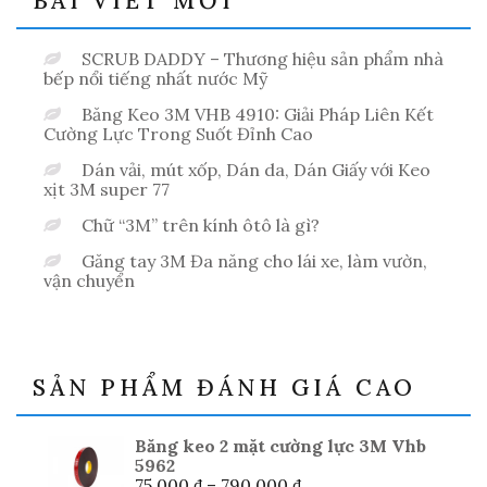
BÀI VIẾT MỚI
SCRUB DADDY – Thương hiệu sản phẩm nhà
bếp nổi tiếng nhất nước Mỹ
Băng Keo 3M VHB 4910: Giải Pháp Liên Kết
Cường Lực Trong Suốt Đỉnh Cao
Dán vải, mút xốp, Dán da, Dán Giấy với Keo
xịt 3M super 77
Chữ “3M” trên kính ôtô là gì?
Găng tay 3M Đa năng cho lái xe, làm vườn,
vận chuyển
SẢN PHẨM ĐÁNH GIÁ CAO
Băng keo 2 mặt cường lực 3M Vhb
5962
Khoảng
75.000
₫
–
790.000
₫