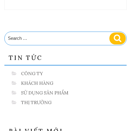
Mặt
nạ
3M
cho
phun
sơn,
phun
trừ
Search
Sear
sâu”
for:
TIN TỨC
CÔNG TY
KHÁCH HÀNG
SỬ DỤNG SẢN PHẨM
THỊ TRƯỜNG