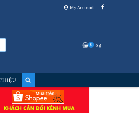
My Account
0
0
₫
 THIỆU