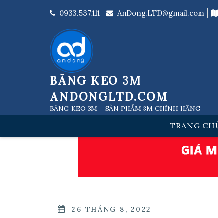
Skip
to
0933.537.111
AnDong.LTD@gmail.com
content
BĂNG KEO 3M
ANDONGLTD.COM
BĂNG KEO 3M – SẢN PHẨM 3M CHÍNH HÃNG
TRANG CH
POSTED
26 THÁNG 8, 2022
ON