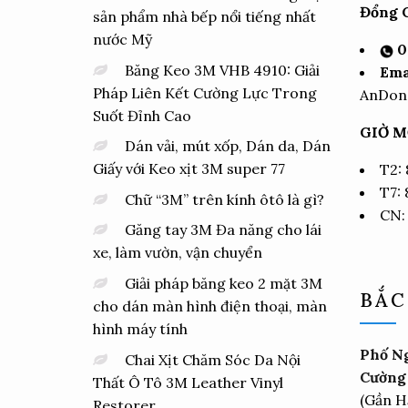
Đổng C
sản phẩm nhà bếp nổi tiếng nhất
nước Mỹ
0
Băng Keo 3M VHB 4910: Giải
Ema
Pháp Liên Kết Cường Lực Trong
AnDon
Suốt Đỉnh Cao
GIỜ M
Dán vải, mút xốp, Dán da, Dán
Giấy với Keo xịt 3M super 77
T2:
T7:
Chữ “3M” trên kính ôtô là gì?
CN:
Găng tay 3M Đa năng cho lái
xe, làm vườn, vận chuyển
Giải pháp băng keo 2 mặt 3M
BẮC
cho dán màn hình điện thoại, màn
hình máy tính
Phố Ng
Chai Xịt Chăm Sóc Da Nội
Cường 
Thất Ô Tô 3M Leather Vinyl
(Gần H
Restorer