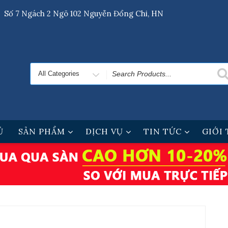
Số 7 Ngách 2 Ngõ 102 Nguyễn Đổng Chi, HN
Search
for
Ủ
SẢN PHẨM
DỊCH VỤ
TIN TỨC
GIỚI