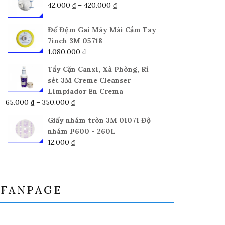
Khoảng
42.000
₫
–
420.000
₫
giá:
từ
Đế Đệm Gai Máy Mài Cầm Tay
42.000 ₫
7inch 3M 05718
đến
1.080.000
₫
420.000 ₫
Tẩy Cặn Canxi, Xà Phòng, Rỉ
sét 3M Creme Cleanser
Limpiador En Crema
Khoảng
65.000
₫
–
350.000
₫
giá:
Giấy nhám tròn 3M 01071 Độ
từ
nhám P600 - 260L
65.000 ₫
12.000
₫
đến
350.000 ₫
FANPAGE