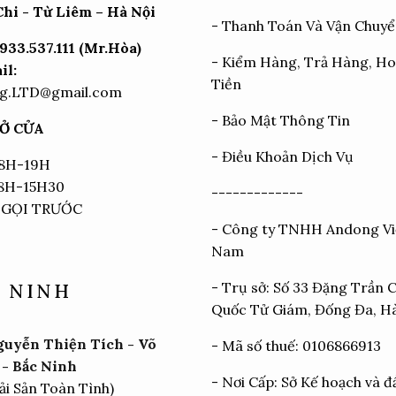
hi - Từ Liêm – Hà Nội
-
Thanh Toán Và Vận Chuy
933.537.111 (Mr.Hòa)
-
Kiểm Hàng, Trả Hàng, H
il:
Tiền
g.LTD@gmail.com
-
Bảo Mật Thông Tin
Ở CỬA
-
Điều Khoản Dịch Vụ
 8H-19H
 8H-15H30
-------------
 GỌI TRƯỚC
- Công ty TNHH Andong Vi
Nam
- Trụ sở: Số 33 Đặng Trần 
 NINH
Quốc Tử Giám, Đống Đa, H
uyễn Thiện Tích - Võ
- Mã số thuế: 0106866913
- Bắc Ninh
- Nơi Cấp: Sở Kế hoạch và đ
ải Sản Toàn Tình)