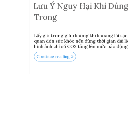
Lưu Ý Nguy Hại Khi Dùng
Trong
Lấy gió trong giúp không khí khoang lái sạc
quan đến sức khỏe nếu dùng thời gian dài l
hình ảnh chỉ số CO2 tăng lên mức báo động 
“Lưu
Continue reading
ý
nguy
hại
khi
dùng
điều
hòa
ôtô
chỉ
lấy
gió
trong”