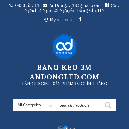
Skip
0933.537.111
AnDong.LTD@gmail.com
Số 7
to
Ngách 2 Ngõ 102 Nguyễn Đổng Chi, HN
content
My Account
BĂNG KEO 3M
ANDONGLTD.COM
BĂNG KEO 3M – SẢN PHẨM 3M CHÍNH HÃNG
Search
for
0