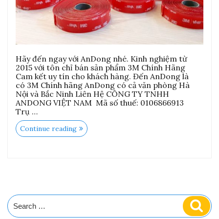
Hãy đến ngay với AnDong nhé. Kinh nghiệm từ
2015 với tôn chỉ bán sản phẩm 3M Chính Hãng
Cam kết uy tín cho khách hàng. Đến AnDong là
có 3M Chính hãng AnDong có cả văn phòng Hà
Nội và Bắc Ninh Liên Hệ CÔNG TY TNHH
ANDONG VIỆT NAM Mã số thuế: 0106866913
Trụ …
“Cửa
Continue reading
Hàng
3M
chính
Hãng
–
Mua
3M
Chính
Hãng
Search
Sear
tại
for:
Đâu