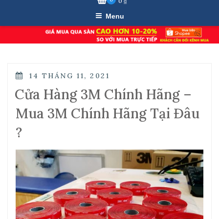
0
₫
Menu
POSTED
14 THÁNG 11, 2021
ON
Cửa Hàng 3M Chính Hãng –
Mua 3M Chính Hãng Tại Đâu
?