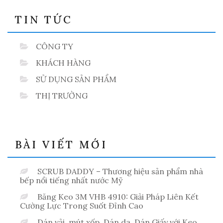
?”
TIN TỨC
CÔNG TY
KHÁCH HÀNG
SỬ DỤNG SẢN PHẨM
THỊ TRƯỜNG
BÀI VIẾT MỚI
SCRUB DADDY – Thương hiệu sản phẩm nhà
bếp nổi tiếng nhất nước Mỹ
Băng Keo 3M VHB 4910: Giải Pháp Liên Kết
Cường Lực Trong Suốt Đỉnh Cao
Dán vải, mút xốp, Dán da, Dán Giấy với Keo