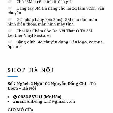
Chữ “3M” trên kính ôtô là gì?
Găng tay 3M Đa năng cho lái xe, làm vườn, vận
chuyển
Giải pháp băng keo 2 mặt 3M cho dán màn
hình điện thoại, màn hình máy tính
Chai Xịt Chăm Sóc Da Nội Thất Ô Tô 3M
Leather Vinyl Restorer
Băng dính 3M chuyên dụng Dán logo, vè mưa,
ốp inox
SHOP HÀ NỘI
Số 7 Ngách 2 Ngõ 102 Nguyễn Đổng Chi - Từ
Liêm – Hà Nội
0933.537.111 (Mr.Hòa)
Email:
AnDong.LTD@gmail.com
GIỜ MỞ CỬA