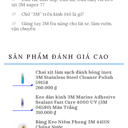
xịt 3M super 77
Chữ “3M” trên kính ôtô là gì?
Găng tay 3M Đa năng cho lái xe, làm vườn,
vận chuyển
SẢN PHẨM ĐÁNH GIÁ CAO
Chai xịt làm sạch đánh bóng inox
3M Stainless Steel Cleaner Polish
59158
260.000
₫
Keo dán kính 3M Marine Adhesive
Sealant Fast Cure 4000 UV (3M
06580) Màu Trắng
310.000
₫
Băng Keo Niêm Phong 3M 4411N
Chống Nước