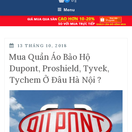
0
₫
Menu
POSTED
13 THÁNG 10, 2018
ON
Mua Quần Áo Bảo Hộ
Dupont, Proshield, Tyvek,
Tychem Ở Đâu Hà Nội ?