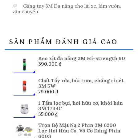
Găng tay 3M Đa năng cho lái xe, làm vườn,
vận chuyển
SẢN PHẨM ĐÁNH GIÁ CAO
Keo xịt đa năng 3M Hi-strength 90
390.000
₫
Chất Tẩy rửa, bôi trơn, chống rỉ sét
3M 5W
79.000
₫
1 Tấm lọc bụi, hơi hữu cơ, khói hàn
3M 1744C
35.000
₫
Trọn Bộ Mặt Nạ 2 Phin 3M 6200
Lọc Hơi Hữu Cơ, Vô Cơ Dùng Phin
6003