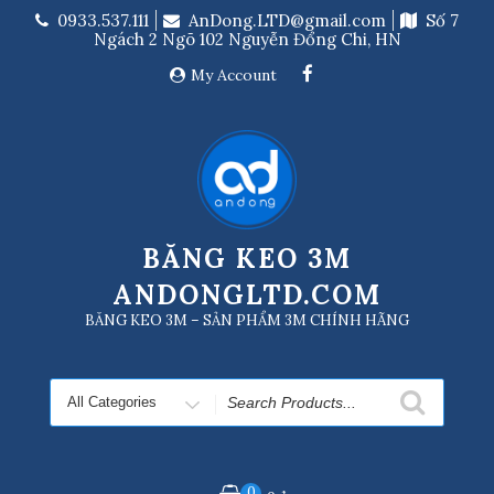
Skip
0933.537.111
AnDong.LTD@gmail.com
Số 7
to
Ngách 2 Ngõ 102 Nguyễn Đổng Chi, HN
content
My Account
BĂNG KEO 3M
ANDONGLTD.COM
BĂNG KEO 3M – SẢN PHẨM 3M CHÍNH HÃNG
Search
for
0