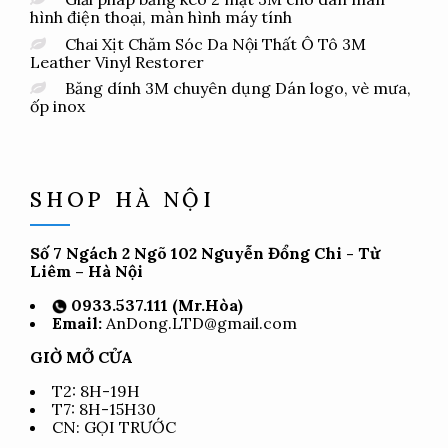
hình điện thoại, màn hình máy tính
Chai Xịt Chăm Sóc Da Nội Thất Ô Tô 3M
Leather Vinyl Restorer
Băng dính 3M chuyên dụng Dán logo, vè mưa,
ốp inox
SHOP HÀ NỘI
Số 7 Ngách 2 Ngõ 102 Nguyễn Đổng Chi - Từ
Liêm – Hà Nội
0933.537.111 (Mr.Hòa)
Email:
AnDong.LTD@gmail.com
GIỜ MỞ CỬA
T2: 8H-19H
T7: 8H-15H30
CN: GỌI TRƯỚC