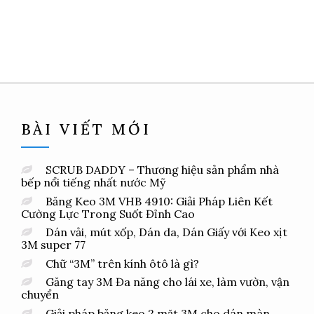
BÀI VIẾT MỚI
SCRUB DADDY – Thương hiệu sản phẩm nhà
bếp nổi tiếng nhất nước Mỹ
Băng Keo 3M VHB 4910: Giải Pháp Liên Kết
Cường Lực Trong Suốt Đỉnh Cao
Dán vải, mút xốp, Dán da, Dán Giấy với Keo xịt
3M super 77
Chữ “3M” trên kính ôtô là gì?
Găng tay 3M Đa năng cho lái xe, làm vườn, vận
chuyển
Giải pháp băng keo 2 mặt 3M cho dán màn