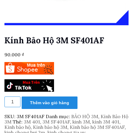
Kính Bảo Hộ 3M SF401AF
90.000
₫
Kính
Thêm vào giỏ hàng
bảo
hộ
3M
SKU:
3M SF401AF
Danh mục:
BẢO HỘ 3M
,
Kính Bảo Hộ
SF401AF
3M
Thẻ:
3M 401
,
3M SF401AF
,
kinh 3M
,
kính 3M 401
,
số
Kính bảo hộ
,
Kính bảo hộ 3M
,
Kính bảo hộ 3M SF401AF
,
lượng
kinh chong bui 3m
,
kinh chong tia uv