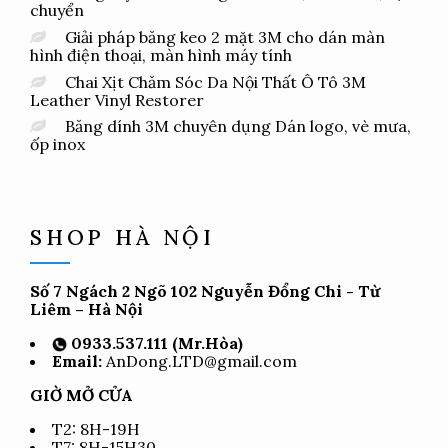
chuyển
Giải pháp băng keo 2 mặt 3M cho dán màn
hình điện thoại, màn hình máy tính
Chai Xịt Chăm Sóc Da Nội Thất Ô Tô 3M
Leather Vinyl Restorer
Băng dính 3M chuyên dụng Dán logo, vè mưa,
ốp inox
SHOP HÀ NỘI
Số 7 Ngách 2 Ngõ 102 Nguyễn Đổng Chi - Từ
Liêm – Hà Nội
0933.537.111 (Mr.Hòa)
Email:
AnDong.LTD@gmail.com
GIỜ MỞ CỬA
T2: 8H-19H
T7: 8H-15H30