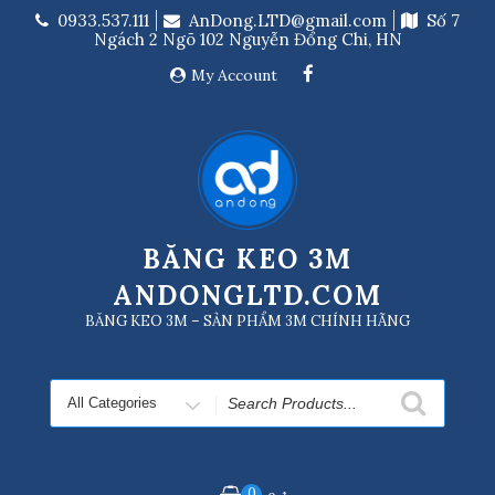
Skip
0933.537.111
AnDong.LTD@gmail.com
Số 7
to
Ngách 2 Ngõ 102 Nguyễn Đổng Chi, HN
content
My Account
BĂNG KEO 3M
ANDONGLTD.COM
BĂNG KEO 3M – SẢN PHẨM 3M CHÍNH HÃNG
Search
for
0