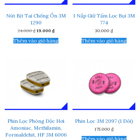
Nút Bịt Tai Chống Ồn 3M
1 Nắp Giữ Tấm Lọc Bụi 3M
1290
774
Giá
Giá
24.000
₫
19.000
₫
30.000
₫
gốc
hiện
là:
tại
Thêm vào giỏ hàng
Thêm vào giỏ hàng
24.000 ₫.
là:
19.000 ₫.
Phin Lọc Phòng Độc Hơi
Phin Lọc 3M 2097 (1 Đôi)
Amoniac, Methilamin,
175.000
₫
Formaldehit, HF 3M 6006
Thêm vào giỏ hàng