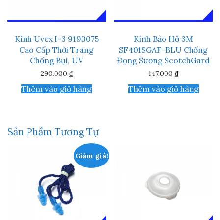
Kính Uvex I-3 9190075
Kính Bảo Hộ 3M
Cao Cấp Thời Trang
SF401SGAF-BLU Chống
Chống Bụi, UV
Đọng Sương ScotchGard
290.000
₫
147.000
₫
Thêm vào giỏ hàng
Thêm vào giỏ hàng
Sản Phẩm Tương Tự
Giảm giá!