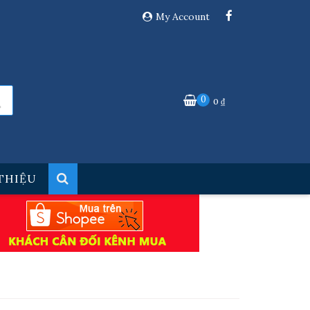
My Account
0
0
₫
 THIỆU