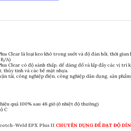
DP100
Plus
Clear
số
lượng
 Clear là loại keo khô trong suốt và độ đàn hồi, thời gian
 B/A)
 Clear có độ sánh thấp, dể dàng đổ và lấp đầy các vị trí k
, thủy tinh và các bề mặt nhựa.
ận tải, công nghiệp điện, công nghiệp dân dụng, sản phẩm 
 hiệu quả 100% sau 48 giờ (ở nhiệt độ thường)
độ C
otch-Weld EPX Plus II
CHUYÊN DỤNG ĐỂ ĐẠT ĐỘ DÍ