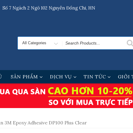
Số 7 Ngách 2 Ngõ 102 Nguyễn Đổng Chi, HN
Search
for
Ủ
SẢN PHẨM
DỊCH VỤ
TIN TỨC
GIỚI
n 3M Epoxy Adhesive DP100 Plus Clear