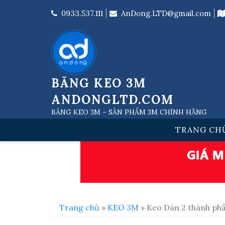
Skip
to
0933.537.111
AnDong.LTD@gmail.com
content
BĂNG KEO 3M
ANDONGLTD.COM
BĂNG KEO 3M – SẢN PHẨM 3M CHÍNH HÃNG
TRANG CH
Trang chủ
»
KEO 3M
» Keo Dán 2 thành phầ