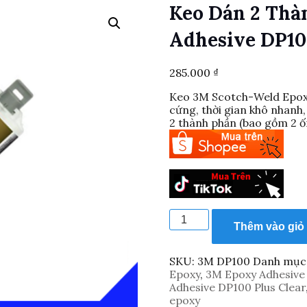
Keo Dán 2 Thà
Adhesive DP10
285.000
₫
Keo 3M Scotch-Weld Epoxy 
cứng, thời gian khô nhanh,
2 thành phần (bao gồm 2 ố
Keo
Dán
Thêm vào giỏ
2
thành
SKU:
3M DP100
Danh mục
phần
Epoxy
,
3M Epoxy Adhesive 
3M
Adhesive DP100 Plus Clear
Epoxy
epoxy
Adhesive