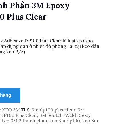
nh Phần 3M Epoxy
0 Plus Clear
Adhesive DP100 Plus Clear là loại keo khô
 áp dụng dán ở nhiệt độ phòng, là loại keo dán
ng keo B/A)
 hàng
:
KEO 3M
Thẻ:
3m dp100 plus clear
,
3M
DP100 Plus Clear
,
3M Scotch-Weld Epoxy
,
keo 3M 2 thanh phan
,
keo 3m dp100
,
keo 3m