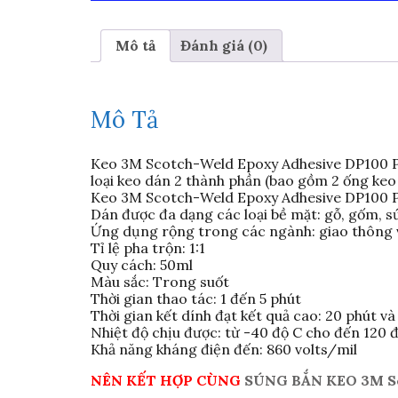
Mô tả
Đánh giá (0)
Mô Tả
Keo 3M Scotch-Weld Epoxy Adhesive DP100 Plus
loại keo dán 2 thành phần (bao gồm 2 ống keo
Keo 3M Scotch-Weld Epoxy Adhesive DP100 Plus
Dán được đa dạng các loại bề mặt: gỗ, gốm, sứ
Ứng dụng rộng trong các ngành: giao thông v
Tỉ lệ pha trộn: 1:1
Quy cách: 50ml
Màu sắc: Trong suốt
Thời gian thao tác: 1 đến 5 phút
Thời gian kết dính đạt kết quả cao: 20 phút và
Nhiệt độ chịu được: từ -40 độ C cho đến 120 
Khả năng kháng điện đến: 860 volts/mil
NÊN KẾT HỢP CÙNG
SÚNG BẮN KEO 3M Sc