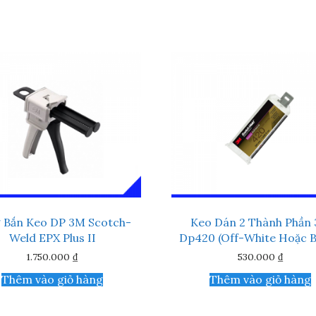
 Bắn Keo DP 3M Scotch-
Keo Dán 2 Thành Phần
Weld EPX Plus II
Dp420 (Off-White Hoặc B
1.750.000
₫
530.000
₫
Thêm vào giỏ hàng
Thêm vào giỏ hàng